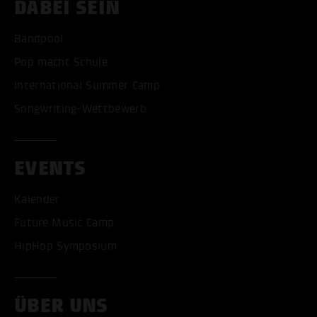
DABEI SEIN
Bandpool
Pop macht Schule
International Summer Camp
Songwriting-Wettbewerb
ALLE COOKIES AKZEPT
EVENTS
ALLE COOKIES ABLE
Kalender
Future Music Camp
HipHop Symposium
ÜBER UNS