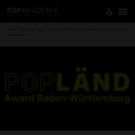
Home / Über uns / News / POPLÄND Award geht an NIKRA, franz.K und Jules
Kalmbacher