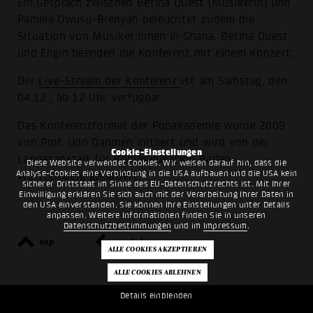
Ein Gespräch zwischen Betina Quest (Musikerin) und
Pamela Owusu-Brenyah beleuchtet zudem die
Situation von Musiker:innen in Ghana. Betina Quest
und Engin beenden die Konferenz mit einem Konzert.
Der
Live-Stream der Konferenz
ist am Samstag, den
04.12., ab 12 Uhr verfügbar.
Das Konferenzformat der Popakademie wurde 2009
von Prof. Udo Dahmen initiiert und wird von der
Cookie-Einstellungen
Landesanstalt für Kommunikation Baden-
Diese Website verwendet Cookies. Wir weisen darauf hin, dass die
Analyse-Cookies eine Verbindung in die USA aufbauen und die USA kein
Württemberg gefördert.
sicherer Drittstaat im Sinne des EU-Datenschutzrechts ist. Mit Ihrer
Einwilligung erklären Sie sich auch mit der Verarbeitung Ihrer Daten in
den USA einverstanden. Sie können Ihre Einstellungen unter Details
anpassen. Weitere Informationen finden Sie in unseren
Datenschutzbestimmungen
und im
Impressum
.
top
zurück
Details einblenden