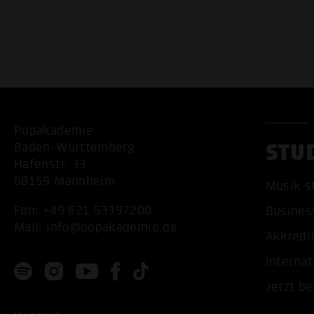
Popakademie
STU
Baden-Württemberg
Hafenstr. 33
68159 Mannheim
Musik s
Fon:
+49 621 53397200
Busines
Mail:
info@popakademie.de
Akkredi
Internat
Jetzt b