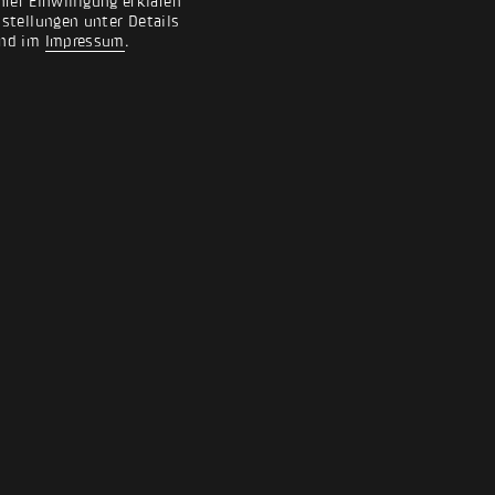
rer Einwilligung erklären
nstellungen unter Details
nd im
Impressum
.