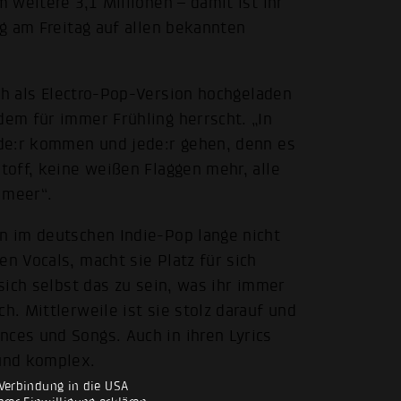
m weitere 3,1 Millionen – damit ist ihr
ng am Freitag auf allen bekannten
ch als Electro-Pop-Version hochgeladen
dem für immer Frühling herrscht. „In
jede:r kommen und jede:r gehen, denn es
Stoff, keine weißen Flaggen mehr, alle
lmeer“.
en im deutschen Indie-Pop lange nicht
en Vocals, macht sie Platz für sich
 sich selbst das zu sein, was ihr immer
h. Mittlerweile ist sie stolz darauf und
nces und Songs. Auch in ihren Lyrics
 und komplex.
Verbindung in die USA