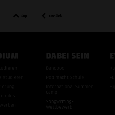
top
zurück
DIUM
DABEI SEIN
E
tudieren
Bandpool
Ka
ALLE 
s studieren
Pop macht Schule
Fu
tierung
International Summer
Hi
Camp
ionales
Songwriting-
ewerben
Wettbewerb