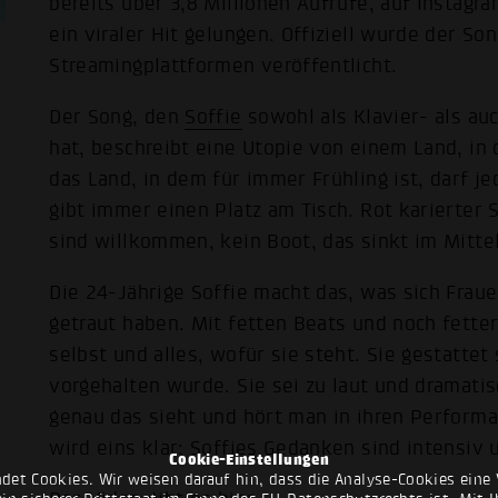
bereits über 3,8 Millionen Aufrufe, auf Instagra
ein viraler Hit gelungen. Offiziell wurde der So
Streamingplattformen veröffentlicht.
Der Song, den
Soffie
sowohl als Klavier- als au
hat, beschreibt eine Utopie von einem Land, in 
das Land, in dem für immer Frühling ist, darf 
gibt immer einen Platz am Tisch. Rot karierter 
sind willkommen, kein Boot, das sinkt im Mitte
Die 24-Jährige Soffie macht das, was sich Frau
getraut haben. Mit fetten Beats und noch fetter
selbst und alles, wofür sie steht. Sie gestattet
vorgehalten wurde. Sie sei zu laut und dramatisc
genau das sieht und hört man in ihren Performa
wird eins klar: Soffies Gedanken sind intensiv
Cookie-Einstellungen
det Cookies. Wir weisen darauf hin, dass die Analyse-Cookies eine 