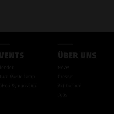
VENTS
ÜBER UNS
lender
News
COOKIES AKZEPTIEREN
ALLE COOKIES AB
ture Music Camp
Presse
pHop Symposium
Act buchen
Jobs