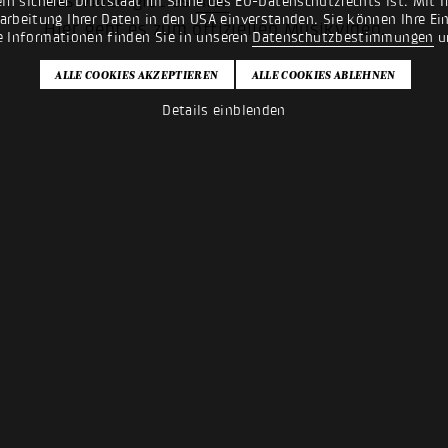
Das Video gibt es
hier
n sicherer Drittstaat im Sinne des EU-Datenschutzrechts ist. Mit Ih
rarbeitung Ihrer Daten in den USA einverstanden. Sie können Ihre Ei
Hier
geht es zum offiziellen Musikvideo.
e Informationen finden Sie in unseren
Datenschutzbestimmungen
u
Details einblenden