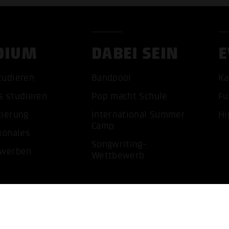
DIUM
DABEI SEIN
E
ALLE 
tudieren
Bandpool
Ka
s studieren
Pop macht Schule
Fu
tierung
International Summer
Hi
Camp
ionales
Songwriting-
ewerben
Wettbewerb