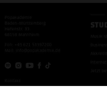
Popakademie
STU
Baden-Württemberg
Hafenstr. 33
68159 Mannheim
Musik s
Fon:
+49 621 53397200
Busines
Mail:
info@popakademie.de
Akkredi
Internat
Jetzt b
Kontakt
Anfahrt
Datenschutz