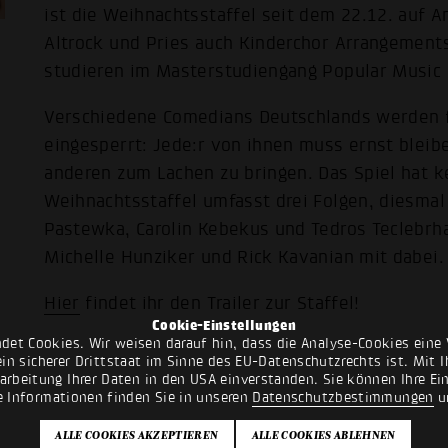
ist die Weihnachtsstaffel seit dem 22.12. auf 
Altrock und Pries auch Kinderchor Arrangemen
studieren im Masterstudiengang Popular Music
Verschiedene Comedians Deutschlands werden
eingesperrt: Jede:r von ihnen muss ernst bleibe
anderen zum Lachen zu bringen. Das Spiel hat k
Weihnachtsstaffel umfasst drei Folgen, diesmal
Pastewka, Carolin Kebekus und Tedros Teclebrha
Michelle Hunziker und Rick Kavanian mit dabei. 
Hier
findet ihr den Trailer zur Staffel!
Cookie-Einstellungen
det Cookies. Wir weisen darauf hin, dass die Analyse-Cookies eine 
n sicherer Drittstaat im Sinne des EU-Datenschutzrechts ist. Mit Ih
rarbeitung Ihrer Daten in den USA einverstanden. Sie können Ihre Ei
e Informationen finden Sie in unseren
Datenschutzbestimmungen
u