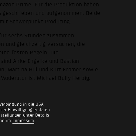
Amazon Prime. Für die Produktion haben
ts geschrieben und aufgenommen. Beide
 mit Schwerpunkt Producing.
 für sechs Stunden zusammen
n und gleichzeitig versuchen, die
eine festen Regeln. Die
 sind Anke Engelke und Bastian
n, Martina Hill und Kurt Krömer sowie
Moderator ist Michael Bully Herbig.
Verbindung in die USA
rer Einwilligung erklären
nstellungen unter Details
nd im
Impressum
.