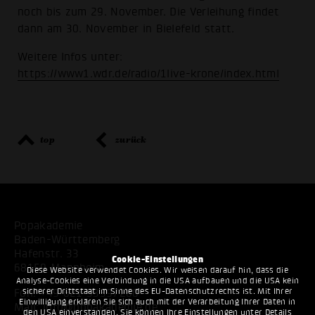
noch bis zum 29. November. Die Verleihung findet
dann am 30. November in Bielefeld statt.
Weitere Infos unter:
https://www1.wdr.de/radio/1live-krone/index.html
top
zurück
Popakademie
Baden-Württemberg
Hafenstr. 33
Cookie-Einstellungen
68159 Mannheim
Diese Website verwendet Cookies. Wir weisen darauf hin, dass die
Analyse-Cookies eine Verbindung in die USA aufbauen und die USA kein
sicherer Drittstaat im Sinne des EU-Datenschutzrechts ist. Mit Ihrer
Fon:
+49 621 53397200
Einwilligung erklären Sie sich auch mit der Verarbeitung Ihrer Daten in
Mail:
info@popakademie.de
den USA einverstanden. Sie können Ihre Einstellungen unter Details