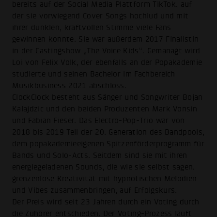
bereits auf der Social Media Plattform TikTok, auf
der sie vorwiegend Cover Songs hochlud und mit
ihrer dunklen, kraftvollen Stimme viele Fans
gewinnen konnte. Sie war außerdem 2017 Finalistin
in der Castingshow „The Voice Kids“. Gemanagt wird
Loi von Felix Volk, der ebenfalls an der Popakademie
studierte und seinen Bachelor im Fachbereich
Musikbusiness 2021 abschloss.
ClockClock besteht aus Sänger und Songwriter Bojan
Kalajdzic und den beiden Produzenten Mark Vonsin
und Fabian Fieser. Das Electro-Pop-Trio war von
2018 bis 2019 Teil der 20. Generation des Bandpools,
dem popakademieeigenen Spitzenförderprogramm für
Bands und Solo-Acts. Seitdem sind sie mit ihren
energiegeladenen Sounds, die wie sie selbst sagen,
grenzenlose Kreativität mit hypnotischen Melodien
und Vibes zusammenbringen, auf Erfolgskurs.
Der Preis wird seit 23 Jahren durch ein Voting durch
die Zuhörer entschieden. Der Voting-Prozess läuft