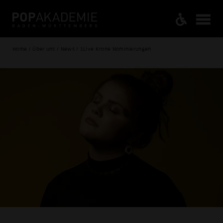
Home / Über uns / News / 1Live Krone Nominierungen