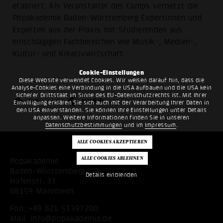
etabliert. Als Veranstalter des Camps vernetzt die
Popakademie Baden-Württemberg Expertinnen und
Experten aus der Praxis mit Studierenden aus
einschlägigen Fachbereichen wie Musik-, Medien-,
Kultur- und Kreativwirtschaft.
Cookie-Einstellungen
Diese Website verwendet Cookies. Wir weisen darauf hin, dass die
Analyse-Cookies eine Verbindung in die USA aufbauen und die USA kein
sicherer Drittstaat im Sinne des EU-Datenschutzrechts ist. Mit Ihrer
top
zurück
Einwilligung erklären Sie sich auch mit der Verarbeitung Ihrer Daten in
den USA einverstanden. Sie können Ihre Einstellungen unter Details
anpassen. Weitere Informationen finden Sie in unseren
Datenschutzbestimmungen
und im
Impressum
.
Popakademie
Baden-Württemberg
Details einblenden
Hafenstr. 33
68159 Mannheim
Fon:
+49 621 53397200
Mail:
info@popakademie.de