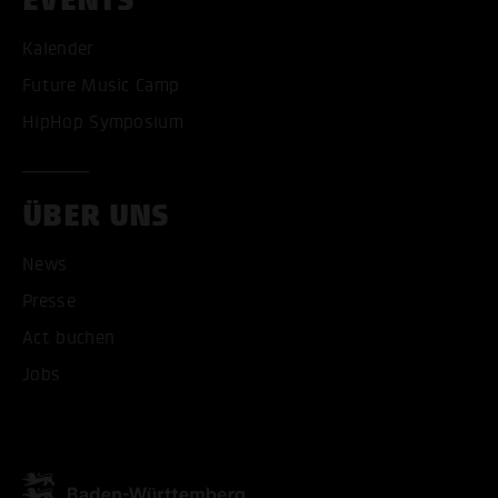
EVENTS
Kalender
Future Music Camp
HipHop Symposium
ÜBER UNS
News
Presse
Act buchen
ALLE COOKIES AKZEPT
Jobs
ALLE COOKIES ABLE