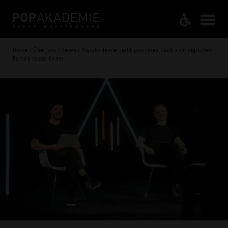
Home / Über uns / News / Popakademie zieht positives Fazit zum digitalen
Future Music Camp