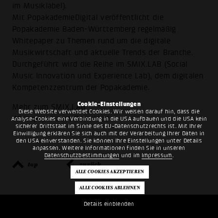
im Musiklabel).
Mit PopakademieDigital veröffentlicht die
Popakademie Baden-Württemberg regelmäßig
Whitepaper zu Themen rund um die digitale
Musikwirtschaft und aktuelle Trends der Branche.
Durchgeführt wird die Reihe im SMIX.LAB (Social
Music Innovation und Experience Lab), dem digitalen
Kompetenzzentrum der Popakademie.
Cookie-Einstellungen
Mehr zum
SMIX.LAB
Diese Website verwendet Cookies. Wir weisen darauf hin, dass die
Whitepaper zum
Download
Analyse-Cookies eine Verbindung in die USA aufbauen und die USA kein
sicherer Drittstaat im Sinne des EU-Datenschutzrechts ist. Mit Ihrer
Einwilligung erklären Sie sich auch mit der Verarbeitung Ihrer Daten in
den USA einverstanden. Sie können Ihre Einstellungen unter Details
anpassen. Weitere Informationen finden Sie in unseren
Datenschutzbestimmungen
und im
Impressum
.
top
zurück
Details einblenden