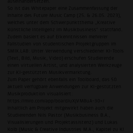
auseinandersetzen.
So ist das Whitepaper eine Zusammenfassung der
Inhalte des Future Music Camp (25. & 26.05. 2023),
welches unter dem Schwerpunktthema „Kreative
Künstliche Intelligenz im Musikbusiness“ stattfand.
Zudem basiert es auf Erkenntnissen mehrerer
Fallstudien von studentischen Projektgruppen im
SMIX.LAB: Unter Verwendung verschiedener KI-Tools
(Text, Bild, Musik, Video) erschufen Studierende
einen virtuellen Artist, und analysierten Werkzeuge
zur KI-gestützten Musikvermarktung.
Zum Paper gehört ebenfalls ein Toolboard, das 50
aktuell verfügbare Anwendungen zur KI-gestützten
Musikproduktion visualisiert:
https://miro.com/app/board/uXjVM8uA-30=/
Inhaltlich am Projekt mitgewirkt haben auch die
Studierenden Nils Pastor (Musikbusiness B.A.,
Visualisierungen und Projektassistenz) und Lukas
Kolb (Music & Creative Industries M.A., Kapitel zu KI