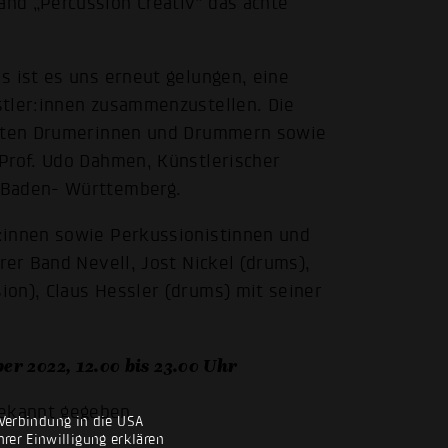
nd „Percussion Creativ“ das achte
s ist es uns erneut gelungen, eine
stler:innen zusammenzustellen. Die
ierten Drumerinnen und Drummern sowie
Prof. Udo Dahmen, Künstlerischer
 Baden- Württemberg.
:innen sowie Perkussionistinnen und
rer Band Nevell, Jost Nickel (drums),
on), Claus Hessler (drums) mit seiner
2022, 12.00 bis 23.00 Uhr
ekannt gegeben.
Verbindung in die USA
rer Einwilligung erklären