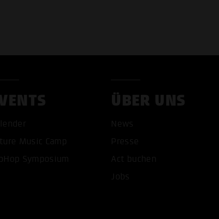
VENTS
ÜBER UNS
lender
News
COOKIES AKZEPTIEREN
ALLE COOKIES AB
ture Music Camp
Presse
pHop Symposium
Act buchen
Jobs