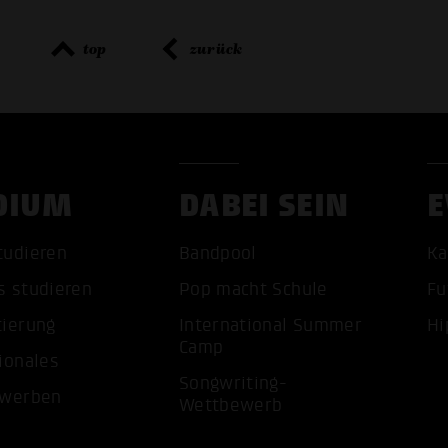
top
zurück
DIUM
DABEI SEIN
E
tudieren
Bandpool
Ka
ALLE 
s studieren
Pop macht Schule
Fu
tierung
International Summer
Hi
Camp
ionales
Songwriting-
ewerben
Wettbewerb