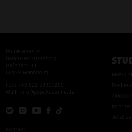
Popakademie
STU
Baden-Württemberg
Hafenstr. 33
68159 Mannheim
Musik s
Fon:
+49 621 53397200
Busines
Mail:
info@popakademie.de
Akkredi
Internat
Jetzt b
Kontakt