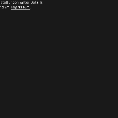
an.
nstellungen unter Details
nd im
Impressum
.