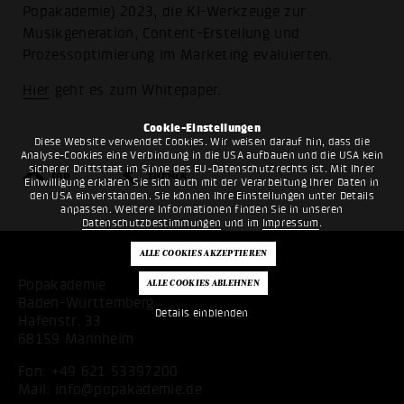
Popakademie) 2023, die KI-Werkzeuge zur
Musikgeneration, Content-Erstellung und
Prozessoptimierung im Marketing evaluierten.
Hier
geht es zum Whitepaper.
Cookie-Einstellungen
Diese Website verwendet Cookies. Wir weisen darauf hin, dass die
Analyse-Cookies eine Verbindung in die USA aufbauen und die USA kein
sicherer Drittstaat im Sinne des EU-Datenschutzrechts ist. Mit Ihrer
top
zurück
Einwilligung erklären Sie sich auch mit der Verarbeitung Ihrer Daten in
den USA einverstanden. Sie können Ihre Einstellungen unter Details
anpassen. Weitere Informationen finden Sie in unseren
Datenschutzbestimmungen
und im
Impressum
.
Popakademie
Baden-Württemberg
Details einblenden
Hafenstr. 33
68159 Mannheim
Fon:
+49 621 53397200
Mail:
info@popakademie.de