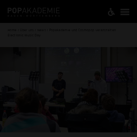
Home / Über uns / News / Popakademie und Cosmopop veranstalten
Electronic Music Day