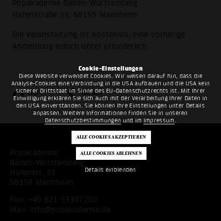
Popakademie Baden-Württemberg
Hafenstraße 33, 68159 Mannheim
Die Veranstaltung ist kostenlos, eine vorherige
Anmeldung jedoch unter erforderlich.
Cookie-Einstellungen
Diese Website verwendet Cookies. Wir weisen darauf hin, dass die
Analyse-Cookies eine Verbindung in die USA aufbauen und die USA kein
sicherer Drittstaat im Sinne des EU-Datenschutzrechts ist. Mit Ihrer
top
zurück
Einwilligung erklären Sie sich auch mit der Verarbeitung Ihrer Daten in
den USA einverstanden. Sie können Ihre Einstellungen unter Details
anpassen. Weitere Informationen finden Sie in unseren
Datenschutzbestimmungen
und im
Impressum
.
Popakademie
Baden-Württemberg
Details einblenden
Hafenstr. 33
68159 Mannheim
Fon:
+49 621 53397200
Mail:
info@popakademie.de