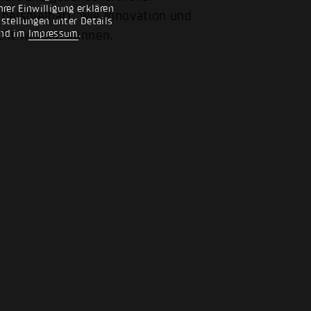
rer Einwilligung erklären
 beispielhaft, wie Innovation und
nstellungen unter Details
nd im
Impressum
.
cht werden können.