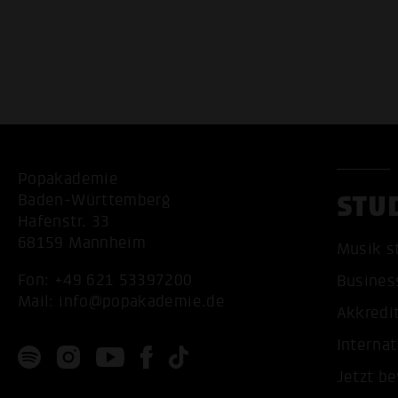
Popakademie
STU
Baden-Württemberg
Hafenstr. 33
68159 Mannheim
Musik s
Fon:
+49 621 53397200
Busines
Mail:
info@popakademie.de
Akkredi
Internat
Jetzt b