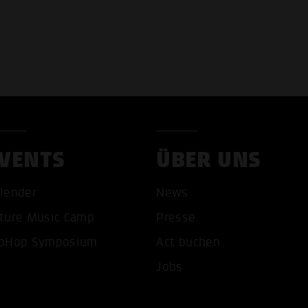
VENTS
ÜBER UNS
lender
News
COOKIES AKZEPTIEREN
ALLE COOKIES AB
ture Music Camp
Presse
pHop Symposium
Act buchen
Jobs