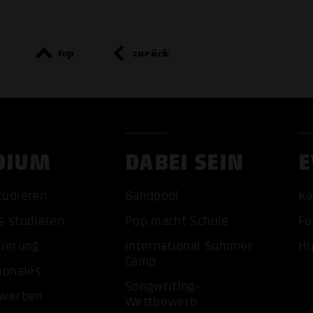
top
zurück
DIUM
DABEI SEIN
E
tudieren
Bandpool
Ka
ALLE 
s studieren
Pop macht Schule
Fu
tierung
International Summer
Hi
Camp
ionales
Songwriting-
ewerben
Wettbewerb