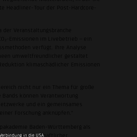
te Headliner-Tour der Post-Hardcore-
a der Veranstaltungsbranche
CO₂-Emissionen im Livebetrieb – ein
essmethoden verfügt. Ihre Analyse
rneen umweltfreundlicher gestaltet
Reduktion klimaschädlicher Emissionen
bereich nicht nur ein Thema für große
re Bands können Verantwortung
Netzwerke und ein gemeinsames
meiner Forschung anknüpfen.“
 Popakademie Baden-Württemberg als
haft und gesellschaftlicher
Verbindung in die USA