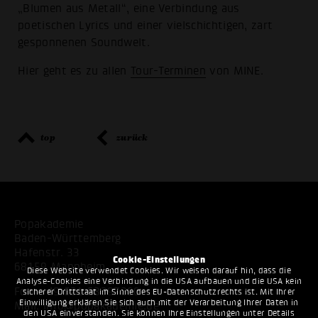
„Blumen aus Metall“, eine Verbindung aus
poetischen Lyrics und einer vielschichtigen, zart
gesponnenen Soundwelt.
Hier geht es zu allen
Tour-Terminen
von MINE.
top
zurück
Popakademie
Baden-Württemberg
Hafenstr. 33
Cookie-Einstellungen
68159 Mannheim
Diese Website verwendet Cookies. Wir weisen darauf hin, dass die
Analyse-Cookies eine Verbindung in die USA aufbauen und die USA kein
Fon:
+49 621 53397200
sicherer Drittstaat im Sinne des EU-Datenschutzrechts ist. Mit Ihrer
Einwilligung erklären Sie sich auch mit der Verarbeitung Ihrer Daten in
Mail:
info@popakademie.de
den USA einverstanden. Sie können Ihre Einstellungen unter Details