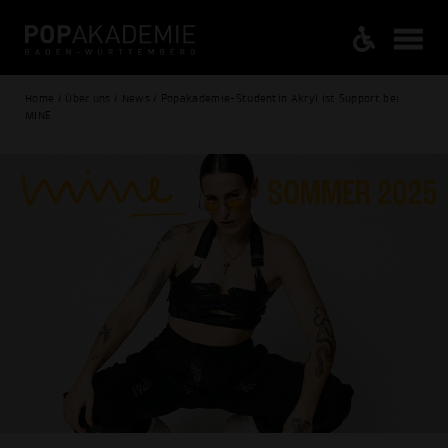
Home / Über uns / News / Popakademie-Studentin Akryl ist Support bei
MINE