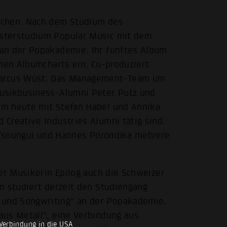
achen. Nach dem Studium des
sterstudium Popular Music mit dem
an der Popakademie. Ihr fünftes Album
chen Albumcharts ein. Co-produziert
arcus Wüst. Das Management-Team um
Musikbusiness-Alumni Peter Putz und
em heute mit Stefan Habel und Annika
Creative Industries Alumni tätig sind.
lo Tsoungui und Hannes Porombka mehrere
er Musikerin Epilog auch die Schweizer
n studiert derzeit den Studiengang
und Songwriting" an der Popakademie.
aus Metall“, eine Verbindung aus
Verbindung in die USA