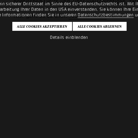
poetischen Lyrics und einer vielschichtigen, z
n sicherer Drittstaat im Sinne des EU-Datenschutzrechts ist. Mit Ih
rarbeitung Ihrer Daten in den USA einverstanden. Sie können Ihre Ei
e Informationen finden Sie in unseren
Datenschutzbestimmungen
u
Hier geht es zu allen
Tour-Terminen
von MINE.
Details einblenden