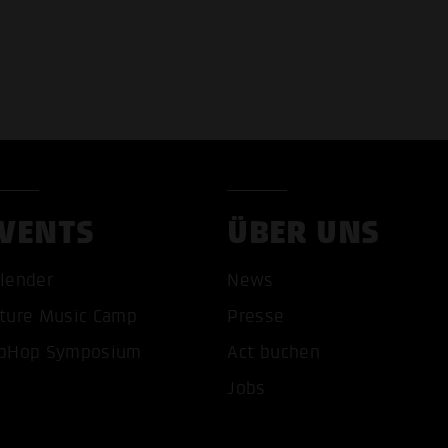
VENTS
ÜBER UNS
lender
News
COOKIES AKZEPTIEREN
ALLE COOKIES AB
ture Music Camp
Presse
pHop Symposium
Act buchen
Jobs