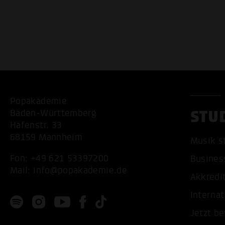
Popakademie
STU
Baden-Württemberg
Hafenstr. 33
68159 Mannheim
Musik s
Fon:
+49 621 53397200
Busines
Mail:
info@popakademie.de
Akkredi
Internat
Jetzt b