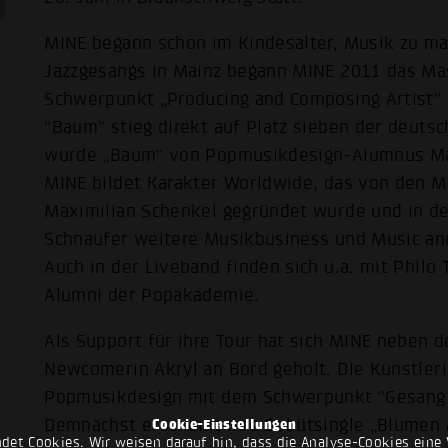
MINE begann schon im Kindesalter, Musik zu m
Jazzgesangs in Mainz begann MINE 2011 das Ma
Schwerpunkt „Producing and Composing Artist“ 
"Baum" stieg direkt auf Platz sieben der deuts
wurde „Baum“ von Popmusikdesign-Alumnus M
MINE bildet Karakter Worldwide, das von den 
Maximilian Schenkel gegründet wurde und in d
Schnaufer weitere Musikbusiness und Music and 
Auch in der Liveband finden sich u.a. mit Phi
Alumni der Popakademie.
Als Support für ihre Tour hat sich MINE neben d
Newcomerin Akryl an Bord geholt. Die Künstleri
Popmusikdesign mit dem Schwerpunkt "Gesang 
Demnächst erscheint ihre Debütsingle „Blumen 
Cookie-Einstellungen
det Cookies. Wir weisen darauf hin, dass die Analyse-Cookies eine 