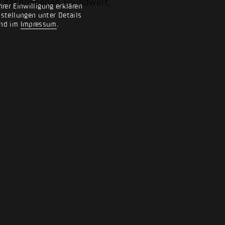
art gesponnenen Soundwelt.
rer Einwilligung erklären
nstellungen unter Details
nd im
Impressum
.