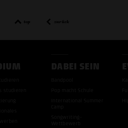
top
zurück
DIUM
DABEI SEIN
E
tudieren
Bandpool
Ka
ALLE 
s studieren
Pop macht Schule
Fu
tierung
International Summer
Hi
Camp
ionales
Songwriting-
ewerben
Wettbewerb