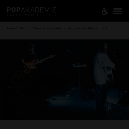
Home / Über uns / News / Popakademie Semesterabschlusskonzert