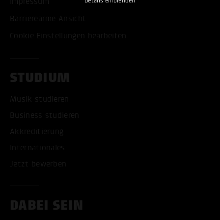
Impressum
Details einblenden
Barrierearme Ansicht
Cookie Einstellungen bearbeiten
STUDIUM
Musik studieren
Business studieren
Akkreditierung
Internationales
Jetzt bewerben
DABEI SEIN