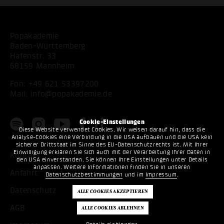
Popakademie
Baden-Württemberg
Hafenstr. 33
68159 Mannheim
Fon:
+49 621 53397200
Mail:
info@popakademie.de
Cookie-Einstellungen
Diese Website verwendet Cookies. Wir weisen darauf hin, dass die
Analyse-Cookies eine Verbindung in die USA aufbauen und die USA kein
sicherer Drittstaat im Sinne des EU-Datenschutzrechts ist. Mit Ihrer
Einwilligung erklären Sie sich auch mit der Verarbeitung Ihrer Daten in
Kontakt
den USA einverstanden. Sie können Ihre Einstellungen unter Details
anpassen. Weitere Informationen finden Sie in unseren
Anfahrt
Datenschutzbestimmungen
und im
Impressum
.
Datenschutz
AGB