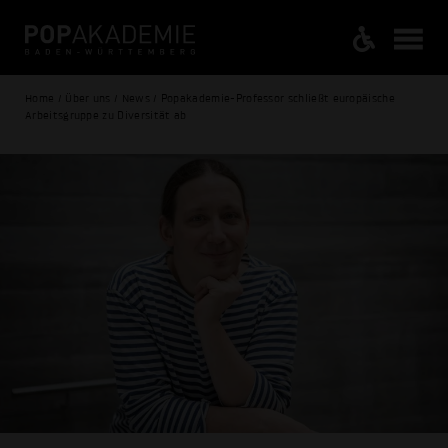
Home / Über uns / News / Popakademie-Professor schließt europäische
Arbeitsgruppe zu Diversität ab