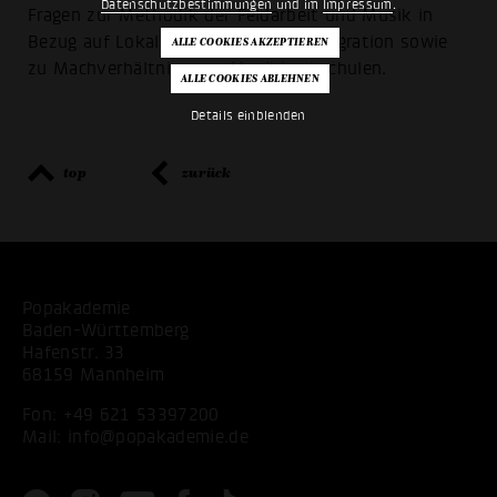
Datenschutzbestimmungen
und im
Impressum
.
Fragen zur Methodik der Feldarbeit und Musik in
Bezug auf Lokalität, Identität und Migration sowie
zu Machverhältnisse an Musikhochschulen.
Details einblenden
top
zurück
Popakademie
Baden-Württemberg
Hafenstr. 33
68159 Mannheim
Fon:
+49 621 53397200
Mail:
info@popakademie.de