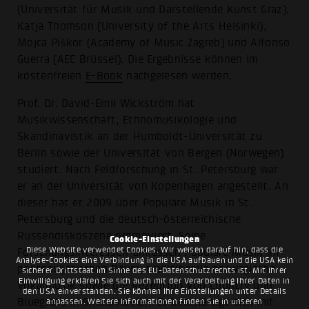
(Universität für Musik und Darstellende Kunst Graz),
Katja Thomson (University of the Arts Helsinki),
Mojca Piškor (Academy of Music Zagreb) und Alfonso
Guerra (AEC Brüssel). Die Ergebnisse können im
kostenfreien
E-Book
nachgelesen werden.
Prof. Dr. David-Emil Wickström hat
Musikwissenschaft, Ethnomusikologie und
Skandinavistik an der Humboldt-Universität zu
Berlin sowie der Universität von Bergen (Norwegen)
studiert. Nach Feldforschung in St. Petersburg war
er an der Universität von Kopenhagen angestellt. An
dieser hat er 2009 über Populäre Musik in St.
Petersburg und die deutsch-österreichische
Russendiskoszene promoviert. Seine
Cookie-Einstellungen
Diese Website verwendet Cookies. Wir weisen darauf hin, dass die
Forschungsinteressen umfassen Populäre Musik im
Analyse-Cookies eine Verbindung in die USA aufbauen und die USA kein
postsowjetischen Raum, traditionelle norwegische
sicherer Drittstaat im Sinne des EU-Datenschutzrechts ist. Mit Ihrer
Einwilligung erklären Sie sich auch mit der Verarbeitung Ihrer Daten in
Vokalmusik sowie die Rezeption von Country und
den USA einverstanden. Sie können Ihre Einstellungen unter Details
Bluegrass in Skandinavien. Er beschäftigt sich mit
anpassen. Weitere Informationen finden Sie in unseren