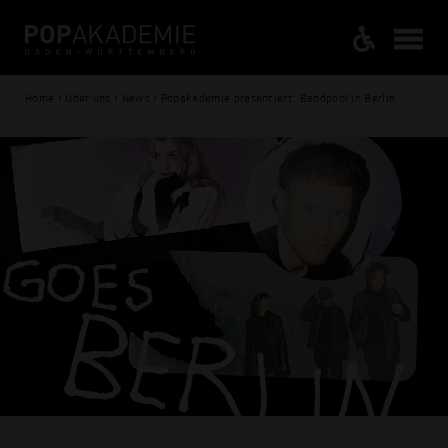
Home / Über uns / News / Popakademie präsentiert: Bandpool in Berlin