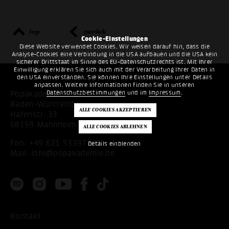
top
zurück
Cookie-Einstellungen
Diese Website verwendet Cookies. Wir weisen darauf hin, dass die
Analyse-Cookies eine Verbindung in die USA aufbauen und die USA kein
sicherer Drittstaat im Sinne des EU-Datenschutzrechts ist. Mit Ihrer
Einwilligung erklären Sie sich auch mit der Verarbeitung Ihrer Daten in
den USA einverstanden. Sie können Ihre Einstellungen unter Details
anpassen. Weitere Informationen finden Sie in unseren
Datenschutzbestimmungen
und im
Impressum
.
Popakademie
Baden-Württemberg
Hafenstr. 33
68159 Mannheim
Fon:
+49 621 53397200
Details einblenden
Mail:
info@popakademie.de
Kontakt