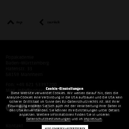
top
zurück
Popakademie
Baden-Württemberg
Hafenstr. 33
68159 Mannheim
Fon:
+49 621 53397200
Cookie-Einstellungen
Mail:
info@popakademie.de
Diese Website verwendet Cookies. Wir weisen darauf hin, dass die
Analyse-Cookies eine Verbindung in die USA aufbauen und die USA kein
sicherer Drittstaat im Sinne des EU-Datenschutzrechts ist. Mit Ihrer
Einwilligung erklären Sie sich auch mit der Verarbeitung Ihrer Daten in
den USA einverstanden. Sie können Ihre Einstellungen unter Details
anpassen. Weitere Informationen finden Sie in unseren
Datenschutzbestimmungen
und im
Impressum
.
Kontakt