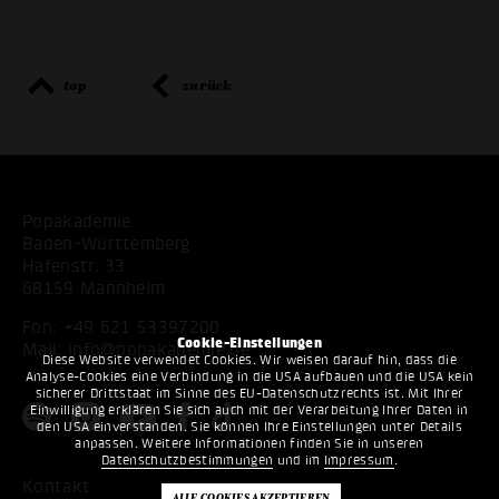
top
zurück
Popakademie
Baden-Württemberg
Hafenstr. 33
68159 Mannheim
Fon:
+49 621 53397200
Cookie-Einstellungen
Mail:
info@popakademie.de
Diese Website verwendet Cookies. Wir weisen darauf hin, dass die
Analyse-Cookies eine Verbindung in die USA aufbauen und die USA kein
sicherer Drittstaat im Sinne des EU-Datenschutzrechts ist. Mit Ihrer
Einwilligung erklären Sie sich auch mit der Verarbeitung Ihrer Daten in
den USA einverstanden. Sie können Ihre Einstellungen unter Details
anpassen. Weitere Informationen finden Sie in unseren
Datenschutzbestimmungen
und im
Impressum
.
Kontakt