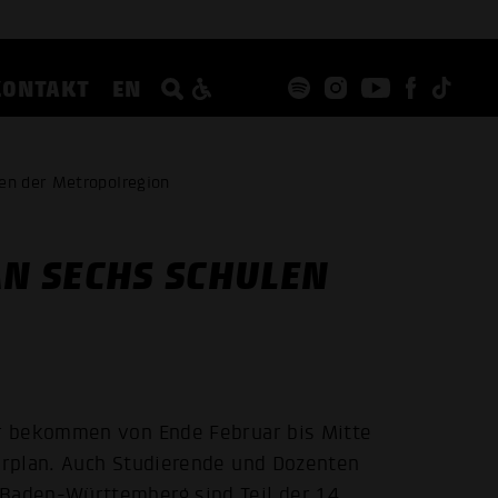
KONTAKT
EN
n der Metropol­region
N SECHS SCHULEN
r bekommen von Ende Februar bis Mitte
hrplan. Auch Studierende und Dozenten
aden-Württemberg sind Teil der 14.