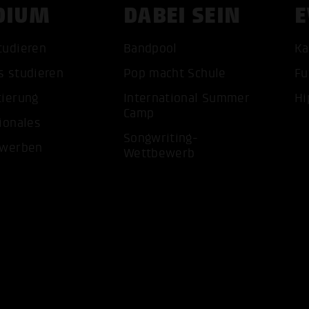
DIUM
DABEI SEIN
E
tudieren
Bandpool
Ka
s studieren
Pop macht Schule
Fu
tierung
International Summer
Hi
ALLE 
Camp
ionales
Songwriting-
ewerben
Wettbewerb