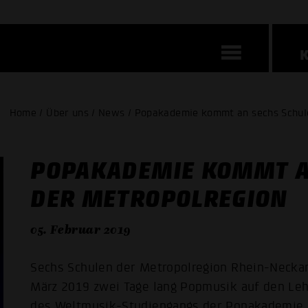
Home / Über uns / News / Popakademie kommt an sechs Schule
POPAKADEMIE KOMMT A
DER METROPOL­REGION
05. Februar 2019
Sechs Schulen der Metropolregion Rhein-Necka
März 2019 zwei Tage lang Popmusik auf den Le
des Weltmusik-Studiengangs der Popakademie B