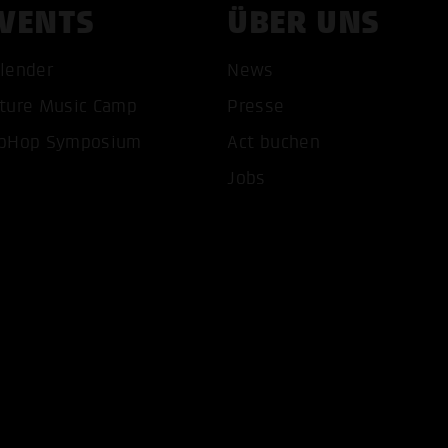
VENTS
ÜBER UNS
lender
News
ture Music Camp
Presse
pHop Symposium
Act buchen
COOKIES AKZEPTIEREN
ALLE COOKIES AB
Jobs