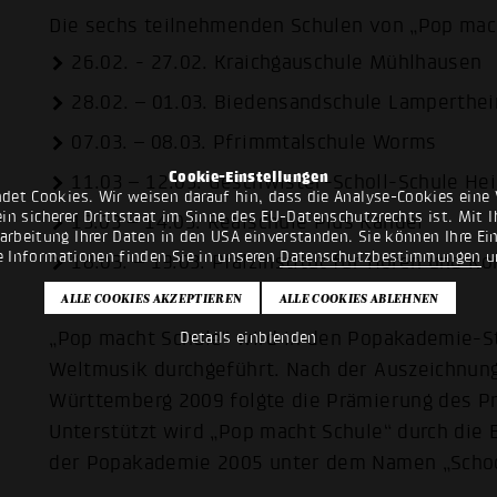
Die sechs teilnehmenden Schulen von „Pop mac
26.02. - 27.02. Kraichgauschule Mühlhausen
28.02. – 01.03. Biedensandschule Lamperthe
07.03. – 08.03. Pfrimmtalschule Worms
Cookie-Einstellungen
11.03 – 12.03. Geschwister-Scholl-Schule He
det Cookies. Wir weisen darauf hin, dass die Analyse-Cookies eine 
n sicherer Drittstaat im Sinne des EU-Datenschutzrechts ist. Mit Ih
13.03 – 14.03. Realschule Plus Kandel
rarbeitung Ihrer Daten in den USA einverstanden. Sie können Ihre Ei
e Informationen finden Sie in unseren
Datenschutzbestimmungen
u
18.03. – 19.03. Pfalzinstitut für Hören und 
„Pop macht Schule“ wird in den Popakademie-
Details einblenden
Weltmusik durchgeführt. Nach der Auszeichnun
Württemberg 2009 folgte die Prämierung des Pro
Unterstützt wird „Pop macht Schule“ durch die 
der Popakademie 2005 unter dem Namen „School