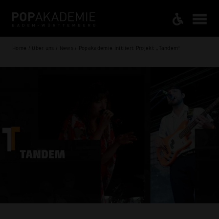
Home / Über uns / News / Popakademie initiiert Projekt „Tandem“