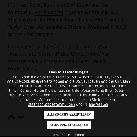
Hip-Hop, Rock, Punk und Einflüssen aus der
Weltmusik.
Baris Kadem
studiert Weltmusik B.A.
(Baglama) an der Popakademie Baden-Württemberg.
Tayfun Ates
war ebenfalls Student (Weltmusik B.A.)
an der Popakademie.
Das Projekt wird gefördert im Impulsprogramm
„Kunst trotz Abstand“ des Ministeriums für
Wissenschaft, Forschung und Kunst Baden-
Württemberg.
Cookie-Einstellungen
Diese Website verwendet Cookies. Wir weisen darauf hin, dass die
Alle Videos des Projekts gibt's hier auf unserem
Analyse-Cookies eine Verbindung in die USA aufbauen und die USA kein
sicherer Drittstaat im Sinne des EU-Datenschutzrechts ist. Mit Ihrer
YouTube Kanal
.
Einwilligung erklären Sie sich auch mit der Verarbeitung Ihrer Daten in
den USA einverstanden. Sie können Ihre Einstellungen unter Details
anpassen. Weitere Informationen finden Sie in unseren
Datenschutzbestimmungen
und im
Impressum
.
top
zurück
Details einblenden