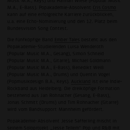
Music M.A., Keys) und Hannah Wiese (Popular Music
M.A., E-Bass). Popakademie-Absolvent
Cris Cosmo
kann auf eine erfolgreiche Karriere zurückblicken,
u.a. eine Echo-Nominierung und den 12. Platz beim
Bundesvision Song Contest.
Die fünfköpfige Band
Ember Tales
besteht aus den
Popakademie-Studierenden Luisa Wenderoth
(Popular Music M.A., Gesang), Simon Schneid
(Popular Music M.A., Gitarre), Michael Goldmann
(Popular Music M.A., E-Bass), Benedikt Weiß
(Popular Music M.A., Drums) und Quentin Vogel
(Popmusikdesign B.A., Keys).
Auckland
ist eine Indie-
Rockband aus Heidelberg. Die dreiköpfige Formation
bestehend aus Jan Rohnacher (Gesang, E-Bass),
Jonas Schmitt (Drums) und Tim Rohnacher (Gitarre)
wird vom Bandsupport Mannheim gefördert.
Popakademie-Absolvent Jesse Safferling mischt in
seinem Soloprojekt „
Jesse Tellem
“ Pop und R&B mit