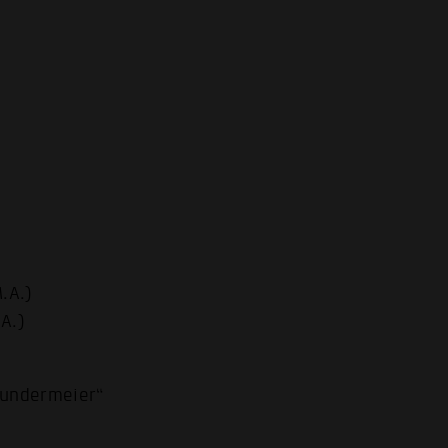
.A.)
A.)
Sundermeier“