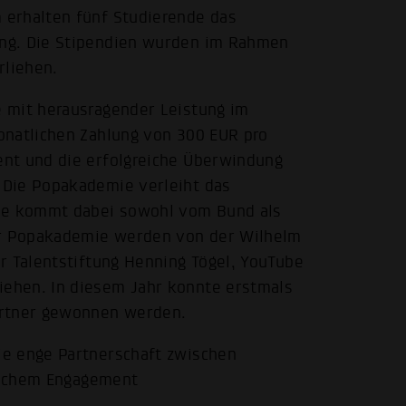
 erhalten fünf Studierende das
ng. Die Stipendien wurden im Rahmen
rliehen.
 mit herausragender Leistung im
onatlichen Zahlung von 300 EUR pro
nt und die erfolgreiche Überwindung
 Die Popakademie verleiht das
mme kommt dabei sowohl vom Bund als
der Popakademie werden von der Wilhelm
r Talentstiftung Henning Tögel, YouTube
ehen. In diesem Jahr konnte erstmals
artner gewonnen werden.
ie enge Partnerschaft zwischen
tlichem Engagement