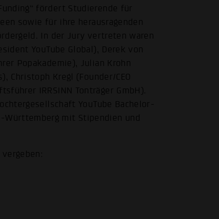
unding“ fördert Studierende für
deen sowie für ihre herausragenden
rdergeld. In der Jury vertreten waren
resident YouTube Global), Derek von
hrer Popakademie), Julian Krohn
s), Christoph Kregl (Founder/CEO
ftsführer IRRSINN Tonträger GmbH).
Tochtergesellschaft YouTube Bachelor-
-Württemberg mit Stipendien und
 vergeben: