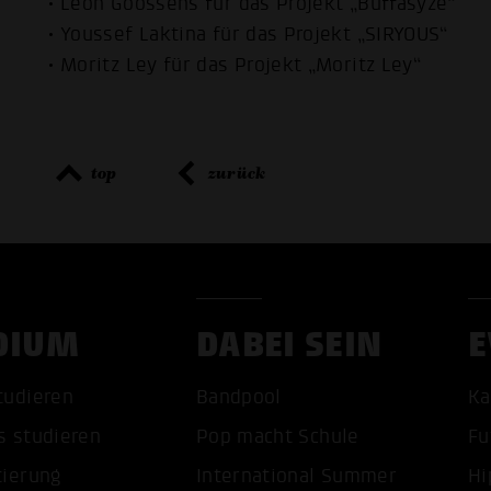
• Leon Goossens für das Projekt „Buffasyze“
• Youssef Laktina für das Projekt „SIRYOUS“
• Moritz Ley für das Projekt „Moritz Ley“
top
zurück
DIUM
DABEI SEIN
E
tudieren
Bandpool
Ka
s studieren
Pop macht Schule
Fu
tierung
International Summer
Hi