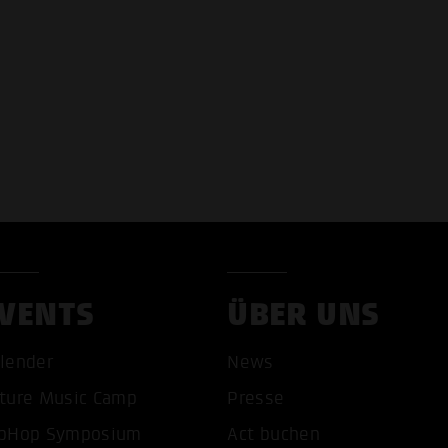
VENTS
ÜBER UNS
lender
News
ture Music Camp
Presse
pHop Symposium
Act buchen