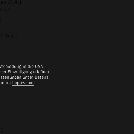
ies M.A.)
M.A.)
)
es M.A.)
Verbindung in die USA
rer Einwilligung erklären
nstellungen unter Details
nd im
Impressum
.
.)