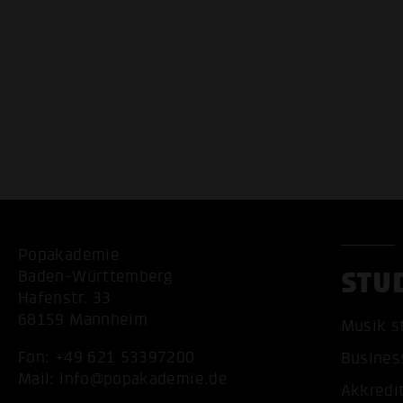
Popakademie
STU
Baden-Württemberg
Hafenstr. 33
68159 Mannheim
Musik s
Fon:
+49 621 53397200
Busines
Mail:
info@popakademie.de
Akkredi