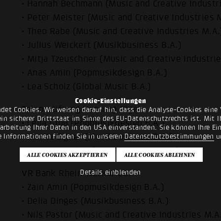
• Hannah Bechmann (Music and Creative Industr
• Peter Meister (Music and Creative Industries 
• Theo Rabe (Music and Creative Industries M.A.
• Julius Weickert (Musikbusiness B.A.)
• Mitja Tzeuschner (Music and Creative Industri
• Anas Amin (Popmusikdesign B.A.)
• Lea Scholz (Global Music B.A.)
Cookie-Einstellungen
Talentstiftung Henning Tögel:
det Cookies. Wir weisen darauf hin, dass die Analyse-Cookies eine 
n sicherer Drittstaat im Sinne des EU-Datenschutzrechts ist. Mit Ih
• Celia Groß (Popmusikdesign B.A.)
rarbeitung Ihrer Daten in den USA einverstanden. Sie können Ihre Ei
• Moritz Eigner (Musikbusiness B.A.)
e Informationen finden Sie in unseren
Datenschutzbestimmungen
u
• Rouven Gruber (Musikbusiness B.A.)
VR Bank Rhein-Neckar eG:
Details einblenden
• Zain Amin (Popmusikdesign B.A.)
• Delia Dinges (Musikbusiness B.A.)
• Nils Pastor (Music and Creative Industries M.A