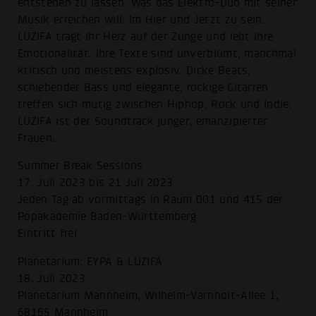
entstehen zu lassen. Was das Elektro-Duo mit seiner
Musik erreichen will: Im Hier und Jetzt zu sein.
LUZIFA trägt ihr Herz auf der Zunge und lebt ihre
Emotionalität. Ihre Texte sind unverblümt, manchmal
kritisch und meistens explosiv. Dicke Beats,
schiebender Bass und elegante, rockige Gitarren
treffen sich mutig zwischen Hiphop, Rock und Indie.
LUZIFA ist der Soundtrack junger, emanzipierter
Frauen.
Summer Break Sessions
17. Juli 2023 bis 21 Juli 2023
Jeden Tag ab vormittags in Raum 001 und 415 der
Popakademie Baden-Württemberg
Eintritt frei
Planetarium: EYPA & LUZIFA
18. Juli 2023
Planetarium Mannheim, Wilhelm-Varnholt-Allee 1,
68165 Mannheim