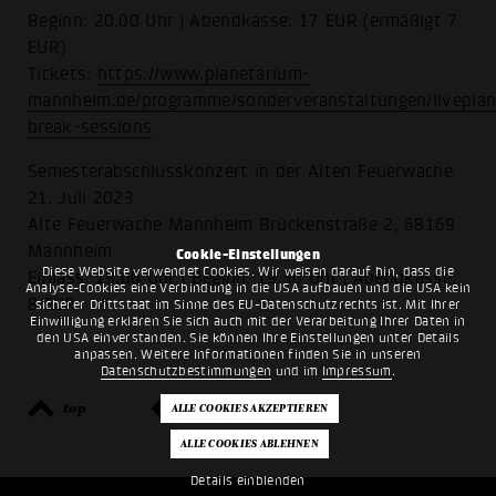
Beginn: 20.00 Uhr | Abendkasse: 17 EUR (ermäßigt 7
EUR)
Tickets:
https://www.planetarium-
mannheim.de/programme/sonderveranstaltungen/livepla
break-sessions
Semesterabschlusskonzert in der Alten Feuerwache
21. Juli 2023
Alte Feuerwache Mannheim Brückenstraße 2, 68169
Mannheim
Cookie-Einstellungen
Diese Website verwendet Cookies. Wir weisen darauf hin, dass die
Einlass: 19.00 Uhr | Beginn: 19.30 Uhr | Abendkasse:
Analyse-Cookies eine Verbindung in die USA aufbauen und die USA kein
8 EUR
sicherer Drittstaat im Sinne des EU-Datenschutzrechts ist. Mit Ihrer
Einwilligung erklären Sie sich auch mit der Verarbeitung Ihrer Daten in
den USA einverstanden. Sie können Ihre Einstellungen unter Details
anpassen. Weitere Informationen finden Sie in unseren
Datenschutzbestimmungen
und im
Impressum
.
top
zurück
Details einblenden