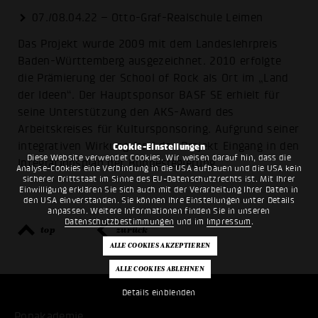
07./08.04.22 – Otto-Graf-Realschule Leimen
Das Projekt wurde 2009 mit dem Landeslehrpreis
Baden-Württemberg ausgezeichnet. 2010 erfolgte
die Prämierung der School of Rock als Ort im „Land
der Ideen“. Der Hauptsponsor BASF SE erhielt für
seine Unterstützung den AKS-Award des
Arbeitskreises für Kultursponsoring. Aufgrund seiner
integrativen Wirkung fand das Projekt Eingang in den
Cookie-Einstellungen
Diese Website verwendet Cookies. Wir weisen darauf hin, dass die
Integrationsplan der Bundesregierung.
Analyse-Cookies eine Verbindung in die USA aufbauen und die USA kein
sicherer Drittstaat im Sinne des EU-Datenschutzrechts ist. Mit Ihrer
Einwilligung erklären Sie sich auch mit der Verarbeitung Ihrer Daten in
den USA einverstanden. Sie können Ihre Einstellungen unter Details
anpassen. Weitere Informationen finden Sie in unseren
Datenschutzbestimmungen
und im
Impressum
.
top
zurück
Details einblenden
Popakademie