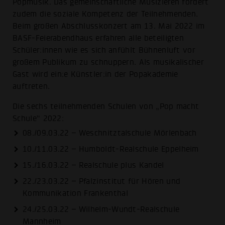
Popmusik. Das gemeinschaftliche Musizieren fördert
zudem die soziale Kompetenz der Teilnehmenden.
Beim großen Abschlusskonzert am 13. Mai 2022 im
BASF-Feierabendhaus erfahren alle beteiligten
Schüler:innen wie es sich anfühlt Bühnenluft vor
großem Publikum zu schnuppern. Als musikalischer
Gast wird ein:e Künstler:in der Popakademie
auftreten.
Die sechs teilnehmenden Schulen von „Pop macht
Schule“ 2022:
08./09.03.22 – Weschnitztalschule Mörlenbach
10./11.03.22 – Humboldt-Realschule Eppelheim
15./16.03.22 – Realschule plus Kandel
22./23.03.22 – Pfalzinstitut für Hören und
Kommunikation Frankenthal
24./25.03.22 – Wilhelm-Wundt-Realschule
Mannheim