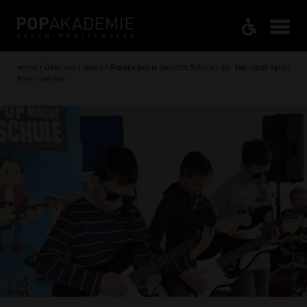
Home / Über uns / News / Popakademie besucht Schulen der Metropolregion
Rhein-Neckar