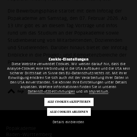
Die Bewerbungsphase startet mit dem Infotag der
Popakademie am Samstag, den 07. Februar 2026. Ab
13 Uhr gibt es an diesem Tag Vorträge und Infos
rund um das Studium an der Popakademie sowie
Studienberatung von Mitarbeitenden, Dozierenden
und Studierenden. Darüber hinaus bietet der Infotag
Einblicke in die Projekt- und Kompetenzbereiche der
Cookie-Einstellungen
Popakademie
Diese Website verwendet Cookies. Wir weisen darauf hin, dass die
Analyse-Cookies eine Verbindung in die USA aufbauen und die USA kein
sicherer Drittstaat im Sinne des EU-Datenschutzrechts ist. Mit Ihrer
Einwilligung erklären Sie sich auch mit der Verarbeitung Ihrer Daten in
den USA einverstanden. Sie können Ihre Einstellungen unter Details
anpassen. Weitere Informationen finden Sie in unseren
top
zurück
Datenschutzbestimmungen
und im
Impressum
.
Details einblenden
Popakademie
Baden-Württemberg