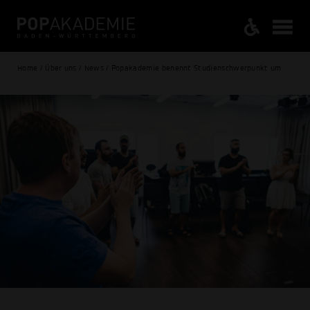
Home / Über uns / News / Popakademie benennt Studienschwerpunkt um