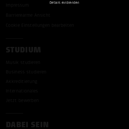
Details einblenden
Impressum
Barrierearme Ansicht
Cookie Einstellungen bearbeiten
STUDIUM
Musik studieren
Business studieren
Akkreditierung
Internationales
Jetzt bewerben
DABEI SEIN