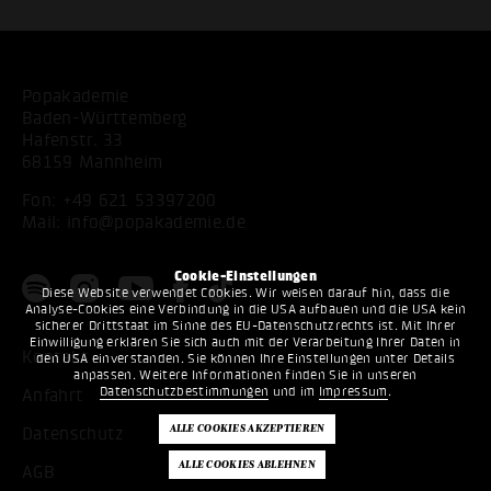
Popakademie
Baden-Württemberg
Hafenstr. 33
68159 Mannheim
Fon:
+49 621 53397200
Mail:
info@popakademie.de
Cookie-Einstellungen
Diese Website verwendet Cookies. Wir weisen darauf hin, dass die
Analyse-Cookies eine Verbindung in die USA aufbauen und die USA kein
sicherer Drittstaat im Sinne des EU-Datenschutzrechts ist. Mit Ihrer
Einwilligung erklären Sie sich auch mit der Verarbeitung Ihrer Daten in
Kontakt
den USA einverstanden. Sie können Ihre Einstellungen unter Details
anpassen. Weitere Informationen finden Sie in unseren
Datenschutzbestimmungen
und im
Impressum
.
Anfahrt
Datenschutz
AGB