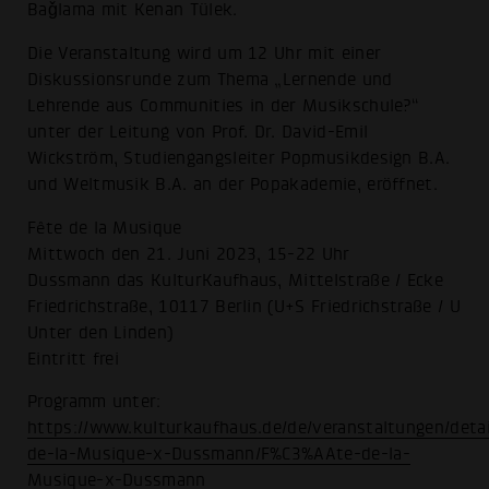
Baǧlama mit Kenan Tülek.
Die Veranstaltung wird um 12 Uhr mit einer
Diskussionsrunde zum Thema „Lernende und
Lehrende aus Communities in der Musikschule?“
unter der Leitung von Prof. Dr. David-Emil
Wickström, Studiengangsleiter Popmusikdesign B.A.
und Weltmusik B.A. an der Popakademie, eröffnet.
Fête de la Musique
Mittwoch den 21. Juni 2023, 15-22 Uhr
Dussmann das KulturKaufhaus, Mittelstraße / Ecke
Friedrichstraße, 10117 Berlin (U+S Friedrichstraße / U
Unter den Linden)
Eintritt frei
Programm unter:
https://www.kulturkaufhaus.de/de/veranstaltungen/deta
de-la-Musique-x-Dussmann/F%C3%AAte-de-la-
Musique-x-Dussmann