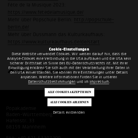
Fête de la Musique 2023:
https://www.fetedelamusique.de/
Mehr über Popschule Berlin:
http://popschule-
berlin.de/
Mehr über Dussmann das Kulturkaufhaus:
https://www.kulturkaufhaus.de/de/start
Cookie-Einstellungen
Diese Website verwendet Cookies. Wir weisen darauf hin, dass die
Analyse-Cookies eine Verbindung in die USA aufbauen und die USA kein
sicherer Drittstaat im Sinne des EU-Datenschutzrechts ist. Mit Ihrer
Einwilligung erklären Sie sich auch mit der Verarbeitung Ihrer Daten in
top
zurück
den USA einverstanden. Sie können Ihre Einstellungen unter Details
anpassen. Weitere Informationen finden Sie in unseren
Datenschutzbestimmungen
und im
Impressum
.
Popakademie
Details einblenden
Baden-Württemberg
Hafenstr. 33
68159 Mannheim
Fon:
+49 621 53397200