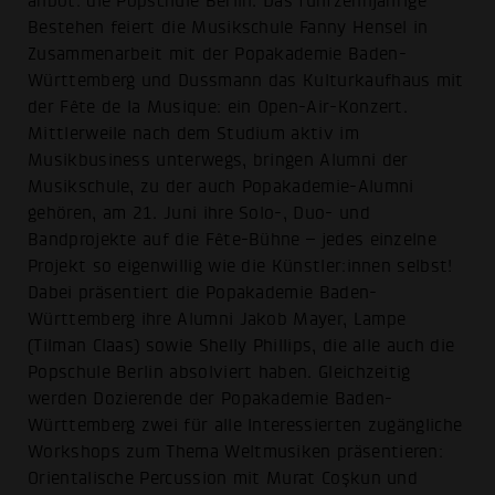
anbot: die Popschule Berlin. Das fünfzehnjährige
Bestehen feiert die Musikschule Fanny Hensel in
Zusammenarbeit mit der Popakademie Baden-
Württemberg und Dussmann das Kulturkaufhaus mit
der Fête de la Musique: ein Open-Air-Konzert.
Mittlerweile nach dem Studium aktiv im
Musikbusiness unterwegs, bringen Alumni der
Musikschule, zu der auch Popakademie-Alumni
gehören, am 21. Juni ihre Solo-, Duo- und
Bandprojekte auf die Fête-Bühne – jedes einzelne
Projekt so eigenwillig wie die Künstler:innen selbst!
Dabei präsentiert die Popakademie Baden-
Württemberg ihre Alumni Jakob Mayer, Lampe
(Tilman Claas) sowie Shelly Phillips, die alle auch die
Popschule Berlin absolviert haben. Gleichzeitig
werden Dozierende der Popakademie Baden-
Württemberg zwei für alle Interessierten zugängliche
Workshops zum Thema Weltmusiken präsentieren:
Orientalische Percussion mit Murat Coşkun und