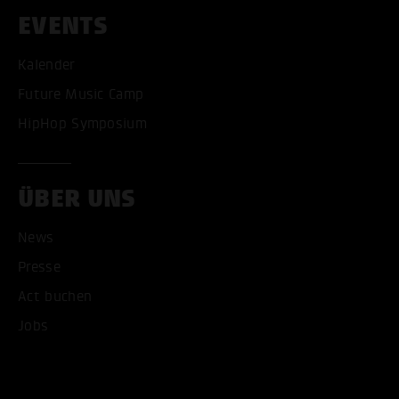
EVENTS
Kalender
Future Music Camp
HipHop Symposium
ÜBER UNS
News
Presse
Act buchen
ALLE COOKIES AKZEPT
Jobs
ALLE COOKIES ABLE