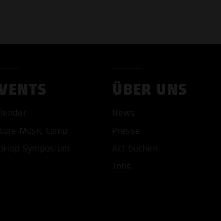
VENTS
ÜBER UNS
COOKIES AKZEPTIEREN
ALLE COOKIES AB
lender
News
ture Music Camp
Presse
pHop Symposium
Act buchen
Jobs