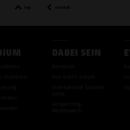
top
zurück
DIUM
DABEI SEIN
E
ALLE 
tudieren
Bandpool
Ka
s studieren
Pop macht Schule
Fu
tierung
International Summer
Hi
Camp
ionales
Songwriting-
ewerben
Wettbewerb