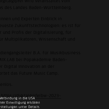
 Digitalgipfel wird veranstaltet vom
mus des Landes Baden-Württemberg.
nnen und Experten Einblick in
eueste Zukunftstechnologien: es ist für
und Profis der Digitalisierung, für
für Multiplikatoren, Wissenschaft und
udiengangsleiter B.A. für Musikbusiness
SMIX.LAB bei Popakademie Baden-
 Digital Innovation an der
tet das Future Music Camp.
tenlos.
:
https://digitalgipfelbw-2023-
Verbindung in die USA
rer Einwilligung erklären
nstellungen unter Details