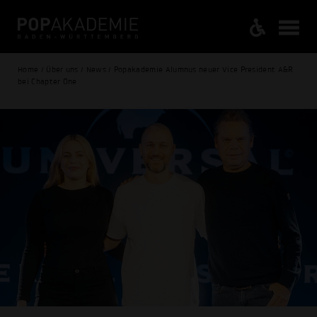
Home / Über uns / News / Popakademie Alumnus neuer Vice President A&R
bei Chapter One