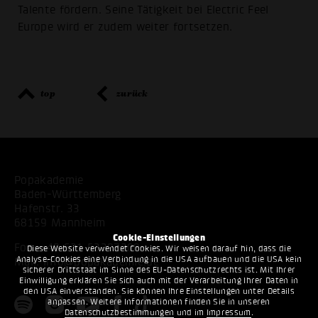
Talente fördern. Seine Tätigkeit bei Electric Feel
Europe wird er zudem weiter fortsetzen.
top
zurück
Popakademie
Baden-Württemberg
Hafenstr. 33
68159 Mannheim
Cookie-Einstellungen
Fon:
+49 621 53397200
Diese Website verwendet Cookies. Wir weisen darauf hin, dass die
Analyse-Cookies eine Verbindung in die USA aufbauen und die USA kein
Mail:
info@popakademie.de
sicherer Drittstaat im Sinne des EU-Datenschutzrechts ist. Mit Ihrer
Einwilligung erklären Sie sich auch mit der Verarbeitung Ihrer Daten in
den USA einverstanden. Sie können Ihre Einstellungen unter Details
anpassen. Weitere Informationen finden Sie in unseren
Datenschutzbestimmungen
und im
Impressum
.