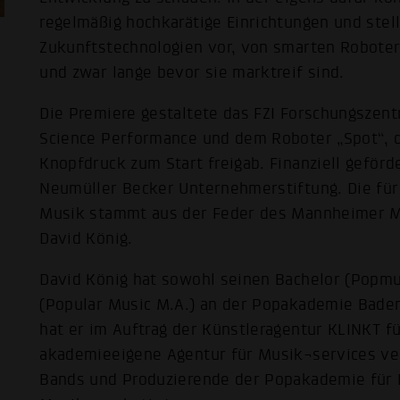
regelmäßig hochkarätige Einrichtungen und stel
Zukunftstechnologien vor, von smarten Robotern
und zwar lange bevor sie marktreif sind.
Die Premiere gestaltete das FZI Forschungszent
Science Performance und dem Roboter „Spot“, 
Knopfdruck zum Start freigab. Finanziell geför
Neumüller Becker Unternehmerstiftung. Die fü
Musik stammt aus der Feder des Mannheimer 
David König.
David König hat sowohl seinen Bachelor (Popmu
(Popular Music M.A.) an der Popakademie Bade
hat er im Auftrag der Künstleragentur KLINKT f
akademieeigene Agentur für Musik¬services ver
Bands und Produzierende der Popakademie für L