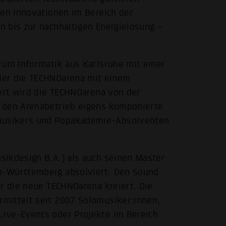
len Innovationen im Bereich der
 bis zur nachhaltigen Energielösung –
rum Informatik aus Karlsruhe mit einer
der die TECHNOarena mit einem
dert wird die TECHNOarena von der
r den Arenabetrieb eigens komponierte
Musikers und Popakademie-Absolventen
sikdesign B.A.) als auch seinen Master
n-Württemberg absolviert. Den Sound
ür die neue TECHNOarena kreiert. Die
mittelt seit 2007 Solomusiker:innen,
ive-Events oder Projekte im Bereich