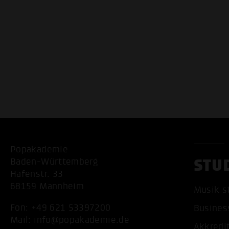
Popakademie
STU
Baden-Württemberg
Hafenstr. 33
68159 Mannheim
Musik s
Fon:
+49 621 53397200
Busines
Mail:
info@popakademie.de
Akkredi