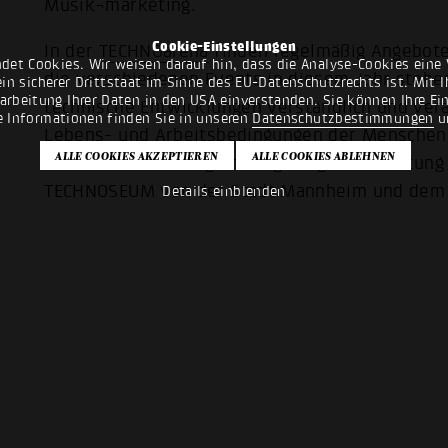
Musik¬marketing.
Cookie-Einstellungen
In der
TECHNOarena
finden regelmäßig Angebote 
det Cookies. Wir weisen darauf hin, dass die Analyse-Cookies eine 
die verschiedenen Events in diesem Jahr steh
n sicherer Drittstaat im Sinne des EU-Datenschutzrechts ist. Mit Ih
rarbeitung Ihrer Daten in den USA einverstanden. Sie können Ihre Ei
technische Entwicklungen verständlich und veran
e Informationen finden Sie in unseren
Datenschutzbestimmungen
u
Lebens- und Arbeitsbedingungen der Menschen
moderner Technologien aufgezeigt. Als Stiftung
TECHNOSEUM von der Stadt Mannheim und dem 
Details einblenden