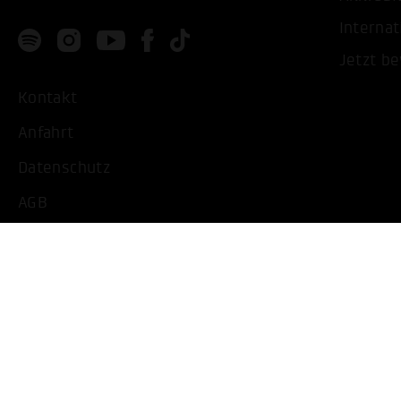
Internat
Jetzt b
Kontakt
Anfahrt
Datenschutz
AGB
Impressum
Barrierearme Ansicht
Cookie Einstellungen bearbeiten