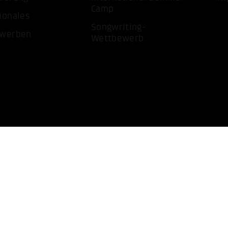
Camp
ionales
Songwriting-
ewerben
Wettbewerb