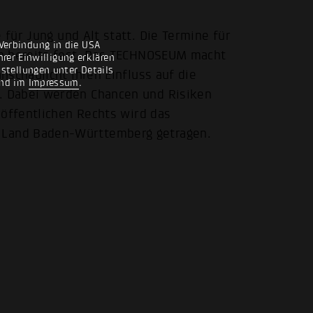
für Jung und Alt statt. Die Termine für
Verbindung in die USA
en bereits fest. Das TECHNOSEUM macht
rer Einwilligung erklären
nstellungen unter Details
schaulicht ihren Einfluss auf die
nd im
Impressum
.
. Dabei werden Chancen und Risiken
 öffentlichen Rechts wird das
Land Baden-Württemberg getragen.