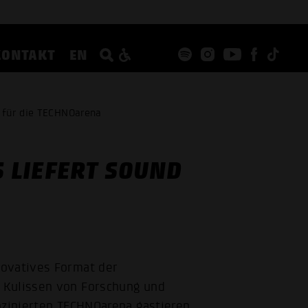
KONTAKT
EN
 für die TECHNOarena
 LIEFERT SOUND
novatives Format der
 Kulissen von Forschung und
nzipierten TECHNOarena gastieren