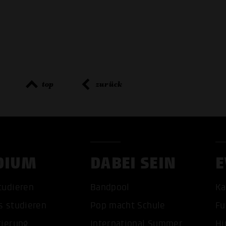
top
zurück
DIUM
DABEI SEIN
E
tudieren
Bandpool
Ka
s studieren
Pop macht Schule
Fu
ALLE 
tierung
International Summer
Hi