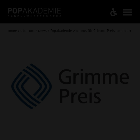
Home / Über uns / News / Popakademie Alumnus für Grimme Preis nominiert