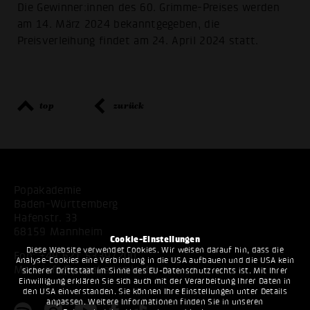
Die Gewinner:innen des 60. Grimme-Preises werden
am 14. März 2024 bekanntgegeben, die
Preisverleihung findet am 24. April 2024 statt.
top
zurück
Popakademie
Baden-Württemberg
Hafenstr. 33
68159 Mannheim
Cookie-Einstellungen
Diese Website verwendet Cookies. Wir weisen darauf hin, dass die
Fon:
+49 621 53397200
Analyse-Cookies eine Verbindung in die USA aufbauen und die USA kein
Mail:
info@popakademie.de
sicherer Drittstaat im Sinne des EU-Datenschutzrechts ist. Mit Ihrer
Einwilligung erklären Sie sich auch mit der Verarbeitung Ihrer Daten in
den USA einverstanden. Sie können Ihre Einstellungen unter Details
anpassen. Weitere Informationen finden Sie in unseren