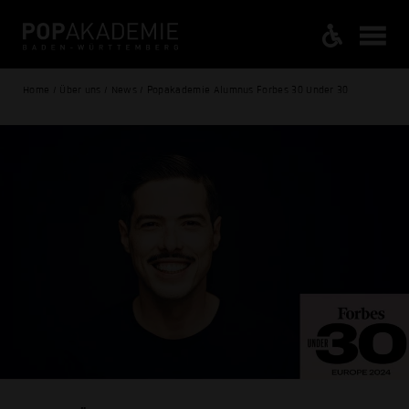
Home / Über uns / News / Popakademie Alumnus Forbes 30 Under 30