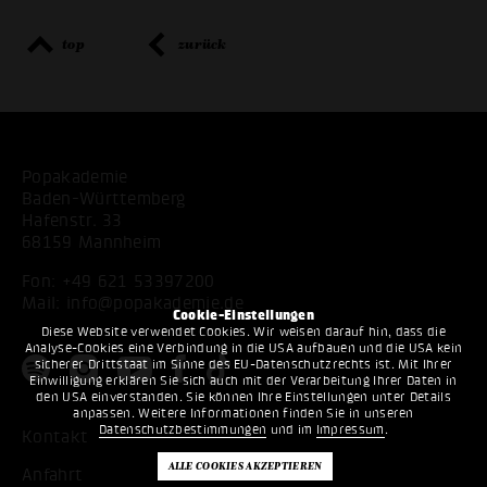
top
zurück
Popakademie
Baden-Württemberg
Hafenstr. 33
68159 Mannheim
Fon:
+49 621 53397200
Mail:
info@popakademie.de
Cookie-Einstellungen
Diese Website verwendet Cookies. Wir weisen darauf hin, dass die
Analyse-Cookies eine Verbindung in die USA aufbauen und die USA kein
sicherer Drittstaat im Sinne des EU-Datenschutzrechts ist. Mit Ihrer
Einwilligung erklären Sie sich auch mit der Verarbeitung Ihrer Daten in
den USA einverstanden. Sie können Ihre Einstellungen unter Details
anpassen. Weitere Informationen finden Sie in unseren
Datenschutzbestimmungen
und im
Impressum
.
Kontakt
Anfahrt