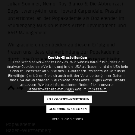
Julian Sommer, Nemo, Roy Bianco & Die Abbrunzati
Boys, twenty4tim und Howard Carpendale. Prasuhn
unterrichtet an der Popakademie als Dozierender im
Studiengang Musikbusiness Artist Development und
A&R Management.
Wir gratulieren den beiden zu diesem Erfolg und
freuen uns, dass die Verbindung zur Popakademie
Cookie-Einstellungen
durch ihre Dozierendentätigkeiten bestehen bleibt.
Diese Website verwendet Cookies. Wir weisen darauf hin, dass die
Analyse-Cookies eine Verbindung in die USA aufbauen und die USA kein
sicherer Drittstaat im Sinne des EU-Datenschutzrechts ist. Mit Ihrer
Einwilligung erklären Sie sich auch mit der Verarbeitung Ihrer Daten in
den USA einverstanden. Sie können Ihre Einstellungen unter Details
anpassen. Weitere Informationen finden Sie in unseren
top
zurück
Datenschutzbestimmungen
und im
Impressum
.
Details einblenden
Popakademie
Baden-Württemberg