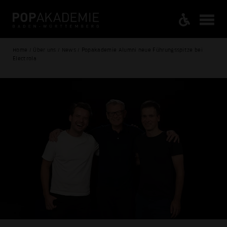
Home / Über uns / News / Popakademie Alumni neue Führungsspitze bei
Electrola