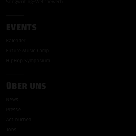
Songwriting-Wettbewerb
EVENTS
Kalender
Future Music Camp
HipHop Symposium
ÜBER UNS
News
Presse
Act buchen
ALLE COOKIES AKZEPT
Jobs