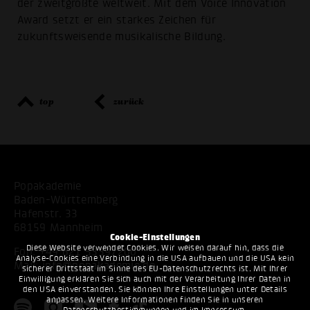
der zweitgrößte weltweit. Mit dem Voice Innovation
Award setzt er ein starkes Zeichen für
zukunftsweisende musikalische Bildung.
top
zurück
Popakademie
Baden-Württemberg
Hafenstr. 33
68159 Mannheim
Cookie-Einstellungen
Diese Website verwendet Cookies. Wir weisen darauf hin, dass die
Fon:
+49 621 53397200
Analyse-Cookies eine Verbindung in die USA aufbauen und die USA kein
Mail:
info@popakademie.de
sicherer Drittstaat im Sinne des EU-Datenschutzrechts ist. Mit Ihrer
Einwilligung erklären Sie sich auch mit der Verarbeitung Ihrer Daten in
den USA einverstanden. Sie können Ihre Einstellungen unter Details
anpassen. Weitere Informationen finden Sie in unseren
Datenschutzbestimmungen
und im
Impressum
.