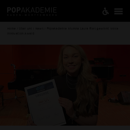
Home / Über uns / News / Popakademie Alumna Laura Ries gewinnt Voice
Innovation Award