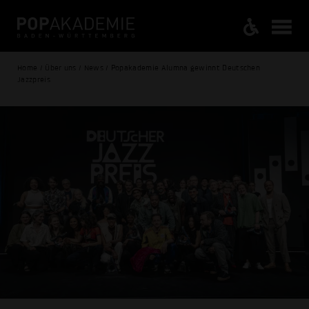
Home / Über uns / News / Popakademie Alumna gewinnt Deutschen
Jazzpreis