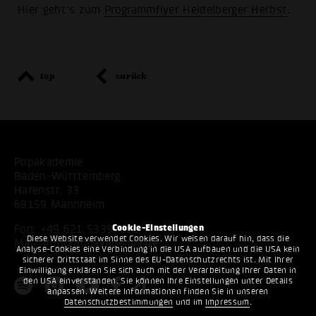
Hier geht’s zum
Programmflyer Heidelberger Herbst
.
top
zurück
Popakademie
Baden-Württemberg
Hafenstr. 33
68159 Mannheim
Cookie-Einstellungen
Fon:
+49 621 53397200
Diese Website verwendet Cookies. Wir weisen darauf hin, dass die
Mail:
info@popakademie.de
Analyse-Cookies eine Verbindung in die USA aufbauen und die USA kein
sicherer Drittstaat im Sinne des EU-Datenschutzrechts ist. Mit Ihrer
Einwilligung erklären Sie sich auch mit der Verarbeitung Ihrer Daten in
den USA einverstanden. Sie können Ihre Einstellungen unter Details
anpassen. Weitere Informationen finden Sie in unseren
Datenschutzbestimmungen
und im
Impressum
.