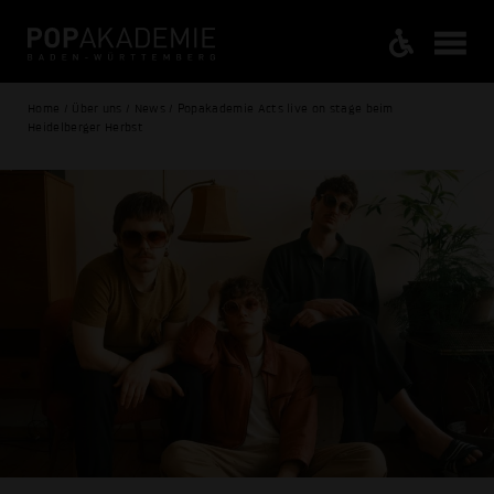
Home / Über uns / News / Popakademie Acts live on stage beim
Heidelberger Herbst