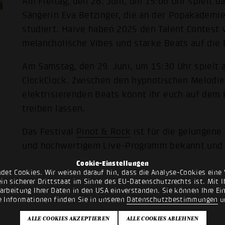
Am Freitag, den 28. Juni, um 15:00 Uhr spielt 
Sängerin Eva Betzinger, die an der Popakademi
studiert. Haive haben 2025 den Talent Contest
melancholische Vibes und starke Beats auf die
Am Samstag, den 29. Juni, um 15:30 Uhr spielt
ClockClock. Zwischen den hypnotischen Melodie
elektrisierenden Beats könnt ihr euch auf dem 
treiben lassen.
Das Festival
Pinot & Rock
ist für die gelungene
und hochwertigem Live-Programm bekannt und f
Cookie-Einstellungen
det Cookies. Wir weisen darauf hin, dass die Analyse-Cookies eine 
n sicherer Drittstaat im Sinne des EU-Datenschutzrechts ist. Mit Ih
rarbeitung Ihrer Daten in den USA einverstanden. Sie können Ihre Ei
e Informationen finden Sie in unseren
Datenschutzbestimmungen
u