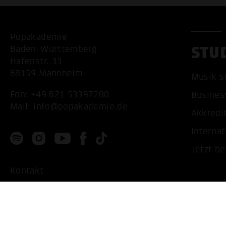
Popakademie
STU
Baden-Württemberg
Hafenstr. 33
68159 Mannheim
Musik s
Fon:
+49 621 53397200
Busines
Mail:
info@popakademie.de
Akkredi
Internat
Jetzt b
Kontakt
Anfahrt
Datenschutz