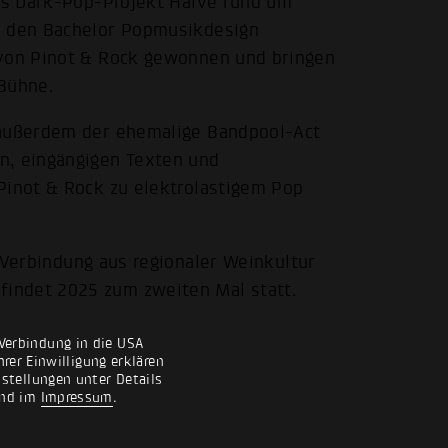
das Dark-Pop-Projekt Haive rund um
e den Bachelor Popmusikdesign
 von Pinot & Rock gewonnen und bringen
 Bühne.
 außerdem der ehemalige Bandpool-Act
n, eingängigen Texten und
Pinot & Rock zu elektrolastigem Pop
 Verbindung aus regionaler Weinkultur
indet 2025 zum zweiten Mal statt.
Verbindung in die USA
rer Einwilligung erklären
nstellungen unter Details
nd im
Impressum
.