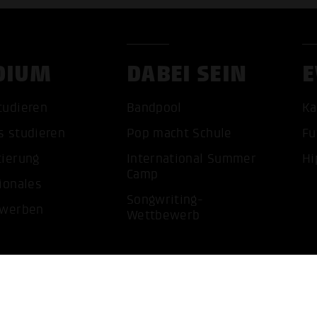
DIUM
DABEI SEIN
E
ALLE 
tudieren
Bandpool
Ka
s studieren
Pop macht Schule
Fu
tierung
International Summer
Hi
Camp
ionales
Songwriting-
ewerben
Wettbewerb