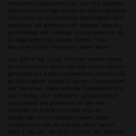
millionenfach gestreamten Rap- und R&B Headliner
Badchieff und Ski Aggu werden am Eröffnungsabend
eindrücklich das Festivalmotto „Baden-Baden lebt“
zelebrieren und gemeinsam mit weiteren Jungstars
das lebendige und vielfältige Festival einläuten. Mit
Ski Aggu kommt die aktuelle Nummer 1 der
deutschen Spotify-Charts nach Baden-Baden.
Jazz, R&B & Rap ist das Thema am zweiten Abend:
Die Jazzstars Nils Wülker und Max Mutzke werden
gemeinsam mit Wülkers renommierter Jazzband und
der Rap-Legende Thomas D von den „Fantastischen
Vier“ performen. Diese einmalige Kombination wird
Jazz und Rap unter dem Motto „Groove Summit“
verschmelzen und gemeinsam mit den zwei
Drummern Oli Rubow und Simon Popp ein
einzigartiges Konzerterlebnis kreieren. Neben
Jazzklassikern wie „Me and Mrs Jones“ werden
Fanta 4 Hits wie „Die Da!?!“ zu hören sein. Ebenfalls