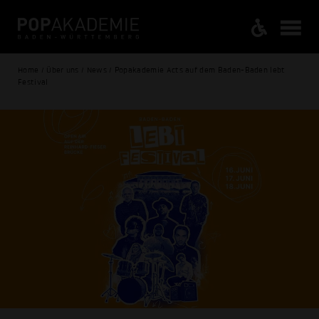
Home / Über uns / News / Popakademie Acts auf dem Baden-Baden lebt
Festival