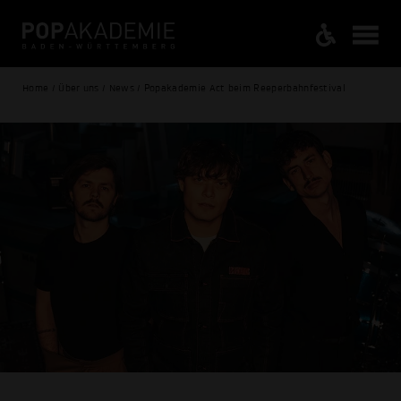
Home / Über uns / News / Popakademie Act beim Reeperbahnfestival