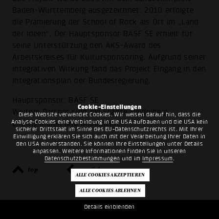
Baden-Württemberg ausgezeichnet. 2010 erfolgte
die Prämierung der School of Rock als Ort im „Land
der Ideen“. Der Hauptsponsor BASF SE erhielt für
seine Unterstützung den AKS-Award des
Arbeitskreises für Kultursponsoring. Aufgrund seiner
integrativen Wirkung fand das Projekt Eingang in den
Integrationsplan der Bundesregierung.
Hauptsponsor: BASF SE
Cookie-Einstellungen
Weitere Partner sind die Städte Heidelberg,
Diese Website verwendet Cookies. Wir weisen darauf hin, dass die
Analyse-Cookies eine Verbindung in die USA aufbauen und die USA kein
Ludwigshafen und Mannheim.
sicherer Drittstaat im Sinne des EU-Datenschutzrechts ist. Mit Ihrer
Einwilligung erklären Sie sich auch mit der Verarbeitung Ihrer Daten in
den USA einverstanden. Sie können Ihre Einstellungen unter Details
anpassen. Weitere Informationen finden Sie in unseren
Datenschutzbestimmungen
und im
Impressum
.
top
zurück
Details einblenden