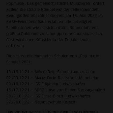
Popmusik. Das gemeinschaftliche Musizieren fördert
zudem die soziale Kompetenz der Teilnehmenden.
Beim großen Abschlusskonzert am 13. Mai 2022 im
BASF-Feierabendhaus erfahren alle beteiligten
Schüler:innen wie es sich anfühlt Bühnenluft vor
großem Publikum zu schnuppern. Als musikalischer
Gast wird ein:e Künstler:in der Popakademie
auftreten.
Die sechs teilnehmenden Schulen von „Pop macht
Schule“ 2021:
18./19.11.21 – Alfred-Delp-Schule Lampertheim
02./03.12.21 – Marie-Curie-Realschule Mannheim
09./10.12.21 – IGS Edigheim Ludwigshafen
16./17.12.21 – SBBZ Luise von Baden Neckargemünd
20./21.01.22 – IGS Ernst Bloch Ludwigshafen
27./28.01.22 – Neurottschule Ketsch
Das Projekt wurde 2009 mit dem Landeslehrpreis