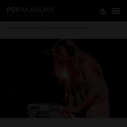
Home / Über uns / News / PHEA als Support für Jeremias