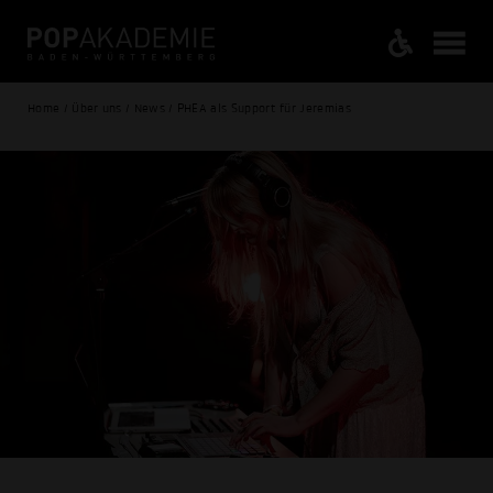
Home / Über uns / News / PHEA als Support für Jeremias