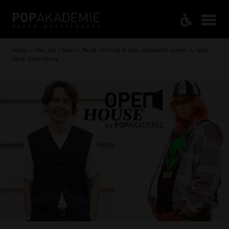
Home / Über uns / News / Paula Carolina & Sara Holzwarth waren zu Gast
beim Open House