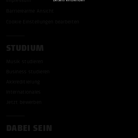
Impressum
Barrierearme Ansicht
Cookie Einstellungen bearbeiten
STUDIUM
Musik studieren
Business studieren
Akkreditierung
Internationales
Jetzt bewerben
DABEI SEIN