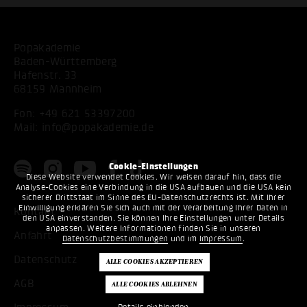
Popakademie
Baden-Württemberg
Hafenstr. 33
68159 Mannheim
Fon:
+49 621 53397200
Mail:
info@popakademie.de
Cookie-Einstellungen
Diese Website verwendet Cookies. Wir weisen darauf hin, dass die
Analyse-Cookies eine Verbindung in die USA aufbauen und die USA kein
sicherer Drittstaat im Sinne des EU-Datenschutzrechts ist. Mit Ihrer
Einwilligung erklären Sie sich auch mit der Verarbeitung Ihrer Daten in
Kontakt
den USA einverstanden. Sie können Ihre Einstellungen unter Details
anpassen. Weitere Informationen finden Sie in unseren
Anfahrt
Datenschutzbestimmungen
und im
Impressum
.
Datenschutz
AGB
Details einblenden