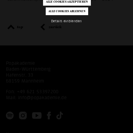
Details einblenden
top
zurück
Popakademie
Baden-Württemberg
Hafenstr. 33
68159 Mannheim
Fon:
+49 621 53397200
Mail:
info@popakademie.de