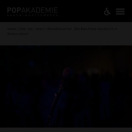
Home / Über uns / News / Paneldiskussion „Das Berufsbild Musiker:in in
Zeiten von KI“