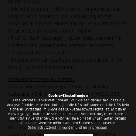
Württemberg)
• Michelle Leonard – (Künstlerin, Komponistin und
Songwriterin, Dozentin für Songwriting an der
Popakademie Baden-Württemberg, Stellvertretendes
Mitglied des Aufsichtsrats der GEMA)
• Prof. Dr. Ralf Kitzberger – (LLM. Rechtsanwalt für
Urheber- und Medienrecht, Partner der Kanzlei
Schickhardt Rechtsanwälte)
• Moderatorin: Larissa Bode (Ansprechpartnerin für
Musik, Kulturamt Mannheim)
Ansprechpartnerin Kulturamt:
Larissa Bode | Ansprechpartnerin für Musik |
Kulturamt | E 4, 6 | 68159 Mannheim | (0621) 293 –
Cookie-Einstellungen
Diese Website verwendet Cookies. Wir weisen darauf hin, dass die
3791 | larissa.bode@mannheim.de
Analyse-Cookies eine Verbindung in die USA aufbauen und die USA kein
sicherer Drittstaat im Sinne des EU-Datenschutzrechts ist. Mit Ihrer
Pressekontakt Stadt Mannheim:
Einwilligung erklären Sie sich auch mit der Verarbeitung Ihrer Daten in
den USA einverstanden. Sie können Ihre Einstellungen unter Details
Carolin Bison | Medienteam | Dezernat II für
anpassen. Weitere Informationen finden Sie in unseren
Wirtschaft, Arbeit, Soziales und Kultur |
Datenschutzbestimmungen
und im
Impressum
.
carolin.bison@mannheim.de | (0621) 293 – 2914