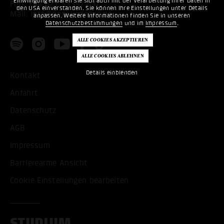
Einwilligung erklären Sie sich auch mit der Verarbeitung Ihrer Daten in
Fon:
+49 621 53397200
den USA einverstanden. Sie können Ihre Einstellungen unter Details
Mail:
info@popakademie.de
anpassen. Weitere Informationen finden Sie in unseren
Datenschutzbestimmungen
und im
Impressum
.
Details einblenden
Kontakt
Anfahrt
Datenschutz
AGB
Impressum
Barrierearme Ansicht
Cookie Einstellungen bearbeiten
STUDIUM