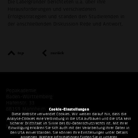
Die Labelgründer berichteten u.a. über ihre
Herausforderungen und verschiedenen
Erfolgsstrategien und standen den Studierenden in
der anschließenden Diskussion Rede und Antwort.
top
zurück
Popakademie
Baden-Württemberg
Hafenstr. 33
68159 Mannheim
Cookie-Einstellungen
Diese Website verwendet Cookies. Wir weisen darauf hin, dass die
Analyse-Cookies eine Verbindung in die USA aufbauen und die USA kein
Fon:
+49 621 53397200
sicherer Drittstaat im Sinne des EU-Datenschutzrechts ist. Mit Ihrer
Mail:
info@popakademie.de
Einwilligung erklären Sie sich auch mit der Verarbeitung Ihrer Daten in
den USA einverstanden. Sie können Ihre Einstellungen unter Details
anpassen. Weitere Informationen finden Sie in unseren