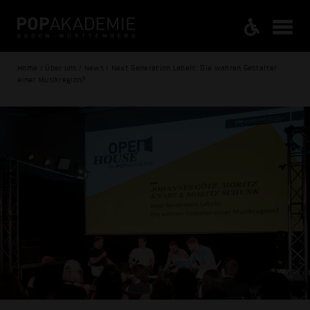
Home / Über uns / News / Next Generation Labels: Die wahren Gestalter
einer Musikregion?