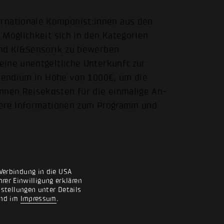
nationale Komponist:innen aus den
 Möglichkeit sich in den Kategorien
und KI&Sensorik zu bewerben.
eine unentgeltliche Unterkunft zur
ipendium in Höhe von 1000€, um die
nen Reisekosten für die einmalige An-
itere Informationen zum Programm und
Verbindung in die USA
rer Einwilligung erklären
nstellungen unter Details
nd im
Impressum
.