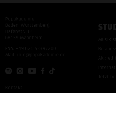
Popakademie
STU
Baden-Württemberg
Hafenstr. 33
68159 Mannheim
Musik s
Fon:
+49 621 53397200
Busines
Mail:
info@popakademie.de
Akkredi
Internat
Jetzt b
Kontakt
Anfahrt
Datenschutz