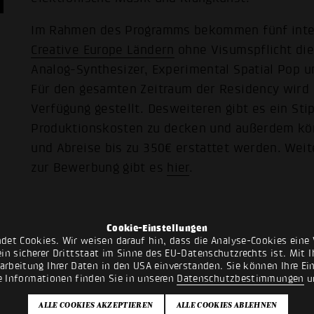
Im Rahmen des Programms bekommen fünf inter
Creative Europe Ländern
ohne Visumspflicht die
Analog-Synthesizer, Experimental Spatial Pop 
Für den gesamten Zeitraum der Residency wird 
Verfügung gestellt. Desweiteren gibt es ein St
Produktionskosten zu decken und außerdem kön
und Abreise bis zu 350€ erstattet werden. We
zur Bewerbung gibt es
hier
.
Cookie-Einstellungen
det Cookies. Wir weisen darauf hin, dass die Analyse-Cookies eine 
n sicherer Drittstaat im Sinne des EU-Datenschutzrechts ist. Mit Ih
rarbeitung Ihrer Daten in den USA einverstanden. Sie können Ihre Ei
e Informationen finden Sie in unseren
Datenschutzbestimmungen
u