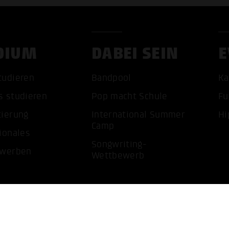
DIUM
DABEI SEIN
E
ALLE 
tudieren
Bandpool
Ka
s studieren
Pop macht Schule
Fu
tierung
International Summer
Hi
Camp
ionales
Songwriting-
ewerben
Wettbewerb