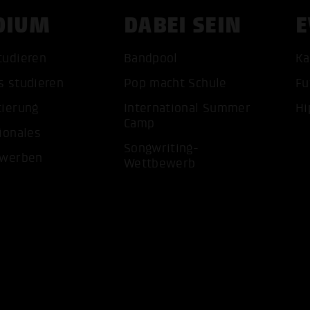
DIUM
DABEI SEIN
E
tudieren
Bandpool
Ka
s studieren
Pop macht Schule
Fu
tierung
International Summer
Hi
ALLE 
Camp
ionales
Songwriting-
ewerben
Wettbewerb