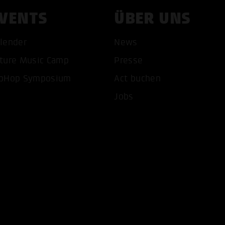
VENTS
ÜBER UNS
lender
News
ture Music Camp
Presse
pHop Symposium
Act buchen
COOKIES AKZEPTIEREN
ALLE COOKIES AB
Jobs