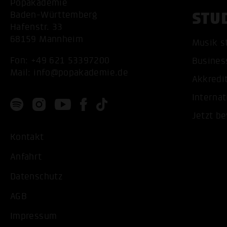
Popakademie
STU
Baden-Württemberg
Hafenstr. 33
68159 Mannheim
Musik s
Fon:
+49 621 53397200
Busines
Mail:
info@popakademie.de
Akkredi
Internat
Jetzt b
Kontakt
Anfahrt
Datenschutz
AGB
Impressum