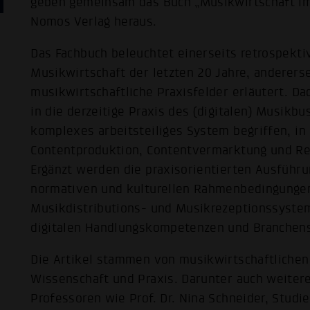
geben gemeinsam das Buch „Musikwirtschaft im Z
Nomos Verlag heraus.
Das Fachbuch beleuchtet einerseits retrospekti
Musikwirtschaft der letzten 20 Jahre, anderer
musikwirtschaftliche Praxisfelder erläutert. Dad
in die derzeitige Praxis des (digitalen) Musikbu
komplexes arbeitsteiliges System begriffen, i
Contentproduktion, Contentvermarktung und R
Ergänzt werden die praxisorientierten Ausführ
normativen und kulturellen Rahmenbedingungen
Musikdistributions- und Musikrezeptionssystem 
digitalen Handlungskompetenzen und Branchens
Die Artikel stammen von musikwirtschaftlichen
Wissenschaft und Praxis. Darunter auch weite
Professoren wie Prof. Dr. Nina Schneider, Studi