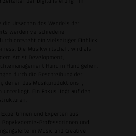
eitalter der Digitalisierung“ im
v die Ursachen des Wandels der
seits werden verschiedene
urch entsteht ein vielseitiger Einblick
siness. Die Musikwirtschaft wird als
n dem Artist Development,
echtemanagement Hand in Hand gehen.
ungen durch die Beschreibung der
, denen das Musikproduktions-,
unterliegt. Ein Fokus liegt auf den
trukturen.
 Expertinnen und Experten aus
re Popakademie-Professorinnen und
engangsleiterin Music and Creative