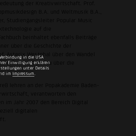
Bedeutung der Kreativwirtschaft. Prof.
Popmusikdesign B.A. und Weltmusik B.A.,
ler, Studiengangsleiter Popular Music
ktechnologie auf die
achbuch beinhaltet ebenfalls Beiträge
ner über die Geschichte der
rof. Asterix Westphal über den Wandel
Verbindung in die USA
 Prof. Frank Fenslau über die
rer Einwilligung erklären
nstellungen unter Details
nd im
Impressum
.
ndreß lehren an der Popakademie Baden-
vwirtschaft, verantworten den
 im Jahr 2007 den Bereich Digital
ziell digitalen
ft.