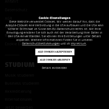
Anfahrt
Datenschutz
AGB
Cookie-Einstellungen
Diese Website verwendet Cookies. Wir weisen darauf hin, dass die
Analyse-Cookies eine Verbindung in die USA aufbauen und die USA kein
Impressum
sicherer Drittstaat im Sinne des EU-Datenschutzrechts ist. Mit Ihrer
Einwilligung erklären Sie sich auch mit der Verarbeitung Ihrer Daten in
Barrierearme Ansicht
den USA einverstanden. Sie können Ihre Einstellungen unter Details
anpassen. Weitere Informationen finden Sie in unseren
Cookie Einstellungen bearbeiten
Datenschutzbestimmungen
und im
Impressum
.
STUDIUM
Details einblenden
Musik studieren
Business studieren
Akkreditierung
Internationales
Jetzt bewerben