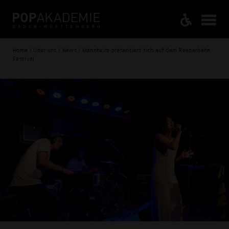
Home / Über uns / News / Mannheim präsentiert sich auf dem Reeperbahn
Festival