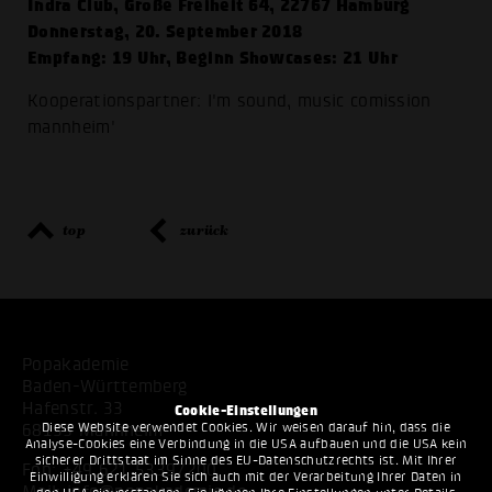
Indra Club, Große Freiheit 64, 22767 Hamburg
Donnerstag, 20. September 2018
Empfang: 19 Uhr, Beginn Showcases: 21 Uhr
Kooperationspartner: I'm sound, music comission
mannheim'
top
zurück
Popakademie
Baden-Württemberg
Hafenstr. 33
Cookie-Einstellungen
Diese Website verwendet Cookies. Wir weisen darauf hin, dass die
68159 Mannheim
Analyse-Cookies eine Verbindung in die USA aufbauen und die USA kein
sicherer Drittstaat im Sinne des EU-Datenschutzrechts ist. Mit Ihrer
Fon:
+49 621 53397200
Einwilligung erklären Sie sich auch mit der Verarbeitung Ihrer Daten in
Mail:
info@popakademie.de