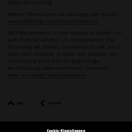
Baden-Württemberg.
Weitere Informationen zur Kampagne gibt es unter
www.staedtetag-bw.de/KulturDemokratie
Die Popakademie ist in ihrer Haltung zu Vielfalt und
auch ihrem Verständnis von Verschiedenheit eine
Einrichtung der Toleranz und Freiheit für alle, die in
ihrem Haus studieren, dozieren oder arbeiten. Der
offene Dialog sowie auch die gegenseitige
Wertschätzung haben einen hohen Stellenwert.
Mehr zu unserem Selbstverständnis
top
zurück
Cookie-Einstellungen