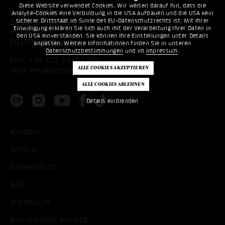
Diese Website verwendet Cookies. Wir weisen darauf hin, dass die
Popakademie
Analyse-Cookies eine Verbindung in die USA aufbauen und die USA kein
sicherer Drittstaat im Sinne des EU-Datenschutzrechts ist. Mit Ihrer
Baden-Württemberg
Einwilligung erklären Sie sich auch mit der Verarbeitung Ihrer Daten in
Hafenstr. 33
den USA einverstanden. Sie können Ihre Einstellungen unter Details
68159 Mannheim
anpassen. Weitere Informationen finden Sie in unseren
Datenschutzbestimmungen
und im
Impressum
.
Fon:
+49 621 53397200
Mail:
info@popakademie.de
Details einblenden
Kontakt
Anfahrt
Datenschutz
AGB
Impressum
Barrierearme Ansicht